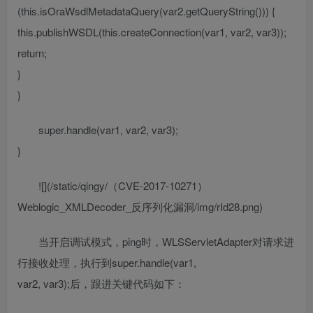
(this.isOraWsdlMetadataQuery(var2.getQueryString())) {
this.publishWSDL(this.createConnection(var1, var2, var3));
return;
}
}
super.handle(var1, var2, var3);
}
![](/static/qingy/（CVE-2017-10271）
Weblogic_XMLDecoder_反序列化漏洞/img/rId28.png)
当开启调试模式，ping时，WLSServletAdapter对请求进
行接收处理，执行到super.handle(var1,
var2, var3);后，跟进关键代码如下：