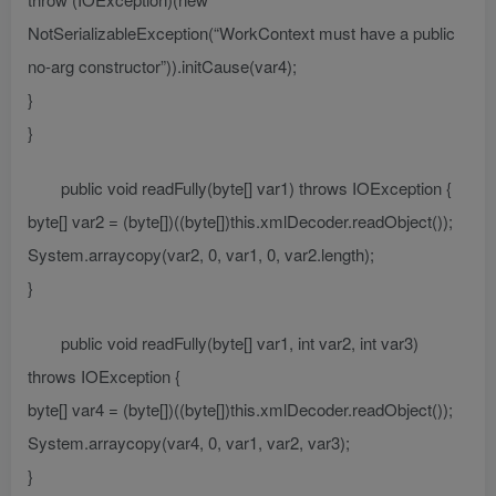
NotSerializableException(“WorkContext must have a public
no-arg constructor”)).initCause(var4);
}
}
public void readFully(byte[] var1) throws IOException {
byte[] var2 = (byte[])((byte[])this.xmlDecoder.readObject());
System.arraycopy(var2, 0, var1, 0, var2.length);
}
public void readFully(byte[] var1, int var2, int var3)
throws IOException {
byte[] var4 = (byte[])((byte[])this.xmlDecoder.readObject());
System.arraycopy(var4, 0, var1, var2, var3);
}