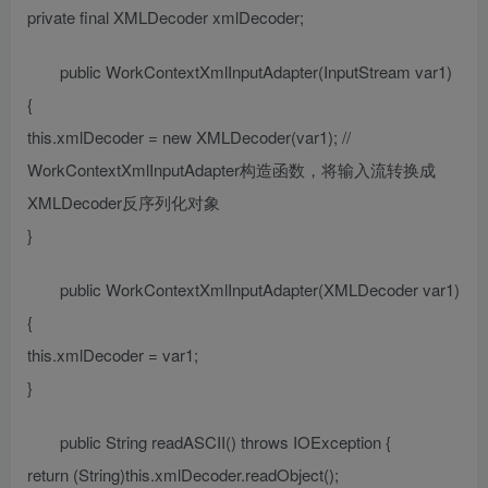
private final XMLDecoder xmlDecoder;
public WorkContextXmlInputAdapter(InputStream var1)
{
this.xmlDecoder = new XMLDecoder(var1); //
WorkContextXmlInputAdapter构造函数，将输入流转换成
XMLDecoder反序列化对象
}
public WorkContextXmlInputAdapter(XMLDecoder var1)
{
this.xmlDecoder = var1;
}
public String readASCII() throws IOException {
return (String)this.xmlDecoder.readObject();