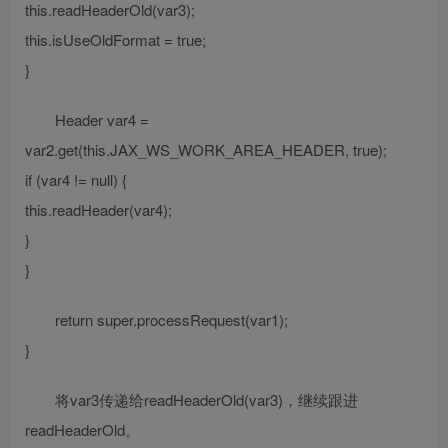
this.readHeaderOld(var3);
this.isUseOldFormat = true;
}
Header var4 =
var2.get(this.JAX_WS_WORK_AREA_HEADER, true);
if (var4 != null) {
this.readHeader(var4);
}
}
return super.processRequest(var1);
}
将var3传递给readHeaderOld(var3)，继续跟进
readHeaderOld。