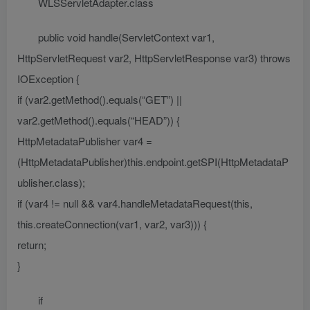
WLSServletAdapter.class
public void handle(ServletContext var1,
HttpServletRequest var2, HttpServletResponse var3) throws
IOException {
if (var2.getMethod().equals(“GET”) ||
var2.getMethod().equals(“HEAD”)) {
HttpMetadataPublisher var4 =
(HttpMetadataPublisher)this.endpoint.getSPI(HttpMetadataP
ublisher.class);
if (var4 != null && var4.handleMetadataRequest(this,
this.createConnection(var1, var2, var3))) {
return;
}
if