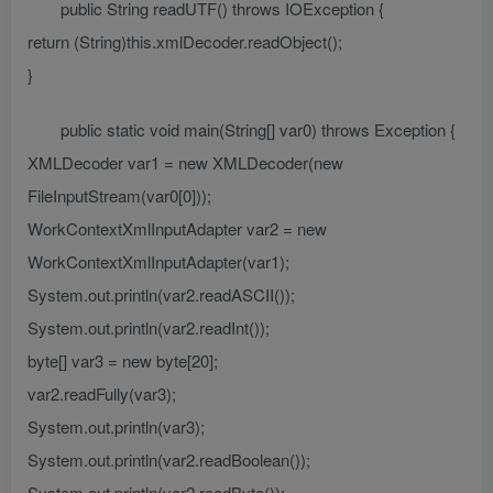
public String readUTF() throws IOException {
return (String)this.xmlDecoder.readObject();
}
public static void main(String[] var0) throws Exception {
XMLDecoder var1 = new XMLDecoder(new
FileInputStream(var0[0]));
WorkContextXmlInputAdapter var2 = new
WorkContextXmlInputAdapter(var1);
System.out.println(var2.readASCII());
System.out.println(var2.readInt());
byte[] var3 = new byte[20];
var2.readFully(var3);
System.out.println(var3);
System.out.println(var2.readBoolean());
System.out.println(var2.readByte());