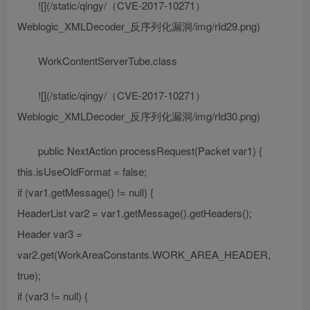
![](/static/qingy/（CVE-2017-10271）
Weblogic_XMLDecoder_反序列化漏洞/img/rId29.png)
WorkContentServerTube.class
![](/static/qingy/（CVE-2017-10271）
Weblogic_XMLDecoder_反序列化漏洞/img/rId30.png)
public NextAction processRequest(Packet var1) {
this.isUseOldFormat = false;
if (var1.getMessage() != null) {
HeaderList var2 = var1.getMessage().getHeaders();
Header var3 =
var2.get(WorkAreaConstants.WORK_AREA_HEADER,
true);
if (var3 != null) {