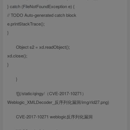
} catch (FileNotFoundException e) {
// TODO Auto-generated catch block
e.printStackTrace();
}
Object s2 = xd.readObject();
xd.close();
}
}
![](/static/qingy/（CVE-2017-10271）
Weblogic_XMLDecoder_反序列化漏洞/img/rId27.png)
CVE-2017-10271 weblogic反序列化漏洞