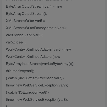
ByteArrayOutputStream var4 = new
ByteArrayOutputStream();
XMLStreamWriter var5 =
XMLStreamWriterFactory.create(var4);
var3.bridge(var2, var5);
var5.close();
WorkContextXmlInputAdapter var6 = new
WorkContextXmlInputAdapter(new
ByteArrayInputStream(var4.toByteArray()));
this.receive(var6);
} catch (XMLStreamException var7) {
throw new WebServiceException(var7);
} catch (IOException var8) {
throw new WebServiceException(var8);
}