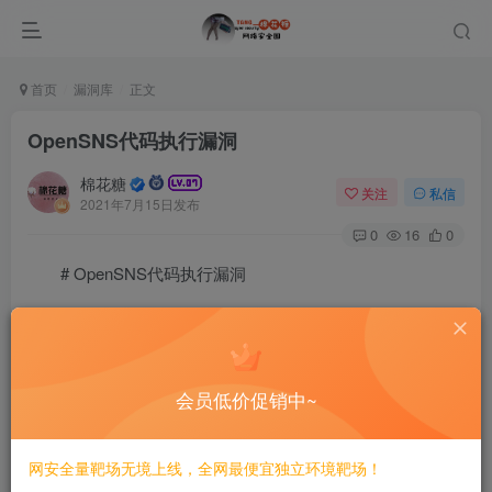
首页
漏洞库
正文
OpenSNS代码执行漏洞
棉花糖
关注
私信
2021年7月15日发布
0
16
0
# OpenSNS代码执行漏洞
## 漏洞描述
OpenSNS是一款基于ThinkPHP的轻量级SNS框架，存
会员低价促销中~
在代码执行漏洞。
网安全量靶场无境上线，全网最便宜独立环境靶场！
## 漏洞影响