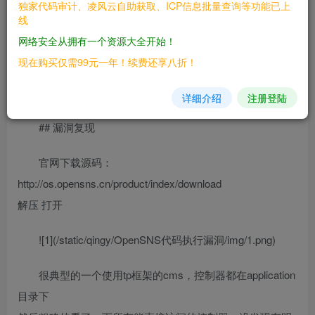
独家代码审计、凌风云自助获取、ICP信息批量查询等功能已上
线
> OpenSNS
网络安全从拥有一个资源大全开始！
## FOFA
现在购买仅需99元一年！续费还享八折！
> icon_hash=”1167011145″
详细介绍
注册登陆
## 漏洞复现
官网下载源码：
http://os.opensns.cn/product/index/download
解压 打开
![1](/static/qingy/OpenSNS代码执行漏洞/img/1.png)
很典型的一个使用tp框架的cms，控制器都在application
目录下