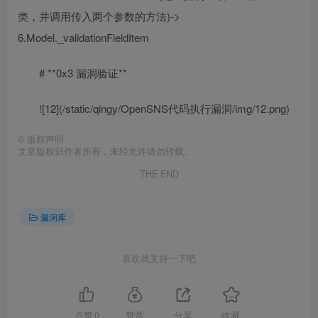
类，并调用传入两个参数的方法)->
6.Model._validationFieldItem
# **0x3 漏洞验证**
![12](/static/qingy/OpenSNS代码执行漏洞/img/12.png)
©
版权声明
文章版权归作者所有，未经允许请勿转载。
THE END
漏洞库
喜欢就支持一下吧
点赞
0
赞赏
分享
收藏