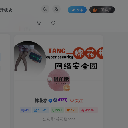
开板块
发布
开通会员
作者
棉花糖
关注
41
1.5W+
991
423
435W+
公众号: 棉花糖 fans