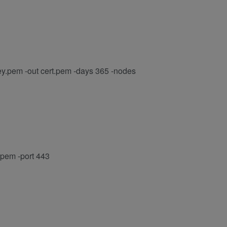
ey.pem -out cert.pem -days 365 -nodes
.pem -port 443