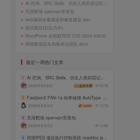
AI 挖洞、SRC Skills、仿生人类四层记忆系统
无境靶场 openvpn安装包
web漏洞合集描述和修复建议.xlsx
面试题目(红队方向)
WordPress 未授权RCE CVE-2026-63030
网络数据安全风险评估报告.docx
最近一周热门文章
AI 挖洞、SRC Skills、仿生人类四层记忆系统
1
2026年8月8日
2078
会员专属
Fastjson2 FNV-1a 哈希碰撞 AutoType 绕过远程代码执行
2
1279
2026年8月4日
9999
无境靶场 openvpn安装包
3
2026年8月3日
1199
同望iPES 项目执行控制系统 readdoc.jsp存在任意文件读取
4