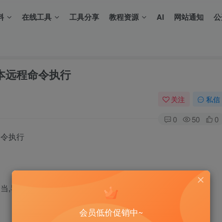
料
在线工具
工具分享
教程资源
AI
网站通知
公
脚本远程命令执行
关注
私信
0
50
0
命令执行
当,导致任意用户可利用root权限执行命令
会员低价促销中~