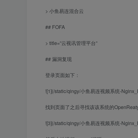
> 小鱼易连混合云
## FOFA
> title=”云视讯管理平台”
## 漏洞复现
登录页面如下：
![1](/static/qingy/小鱼易连视频系统-Ngi
找到页面了之后寻找该该系统的OpenRea
![3](/static/qingy/小鱼易连视频系统-Ngi