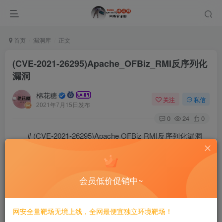
首页
漏洞库
正文
(CVE-2021-26295)Apache_OFBiz_RMI反序列化
漏洞
棉花糖
关注
私信
2021年7月15日发布
0
24
0
# (CVE-2021-26295)Apache OFBiz RMI反序列化漏洞
## 漏洞描述
OFBiz是基于Java的Web框架，包括实体引擎，服务引擎和
会员低价促销中~
基于小部件的UI。
近日，Apache OFBiz官方发布安全更新。Apache OFBiz 存
网安全量靶场无境上线，全网最便宜独立环境靶场！
在RMI反序列化前台命令执行，未经身份验证的攻击者可以