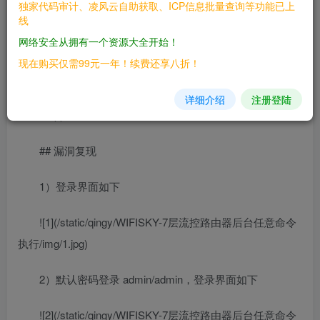
独家代码审计、凌风云自助获取、ICP信息批量查询等功能已上
## 漏洞影响
线
网络安全从拥有一个资源大全开始！
> WIFISKY-7层流控路由器
现在购买仅需99元一年！续费还享八折！
## FOFA
详细介绍
注册登陆
> app=”WIFISKY-7层流控路由器”
## 漏洞复现
1）登录界面如下
![1](/static/qingy/WIFISKY-7层流控路由器后台任意命令
执行/img/1.jpg)
2）默认密码登录 admin/admin，登录界面如下
![2](/static/qingy/WIFISKY-7层流控路由器后台任意命令