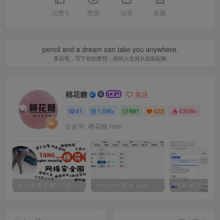
点赞
0
赞赏
分享
收藏
pencil and a dream can take you anywhere.
拿起笔，写下你的梦想，你的人生就从此刻起航
棉花糖
关注
41
1.5W+
991
423
435W+
公众号: 棉花糖 fans
会员必看手册（1.9.0版本 26.4.5更新）
mingdon 明动 burp插件0.2.6版本 本地时间校验去除版