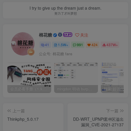
I try to give up the dream just a dream.
努力了才叫梦想
棉花糖
关注
41
1.5W+
991
424
437W+
公众号: 棉花糖 fans
会员必看手册（1.9.0版本 26.4.5更新）
mingdon 明动 burp插件0.2.6版本 本地时间校验去除版
上一篇
下一篇
Thinkphp_5.0.17
DD-WRT_UPNP缓冲区溢出
漏洞_CVE-2021-27137