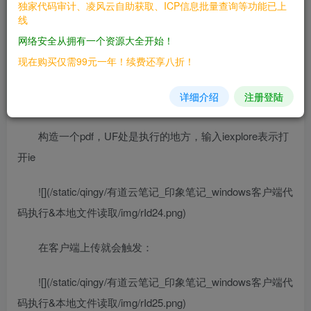
独家代码审计、凌风云自助获取、ICP信息批量查询等功能已上
线
二、漏洞影响
网络安全从拥有一个资源大全开始！
————
现在购买仅需99元一年！续费还享八折！
三、复现过程
详细介绍
注册登陆
————
构造一个pdf，UF处是执行的地方，输入iexplore表示打
开ie
![](/static/qingy/有道云笔记_印象笔记_windows客户端代
码执行&本地文件读取/img/rId24.png)
在客户端上传就会触发：
![](/static/qingy/有道云笔记_印象笔记_windows客户端代
码执行&本地文件读取/img/rId25.png)