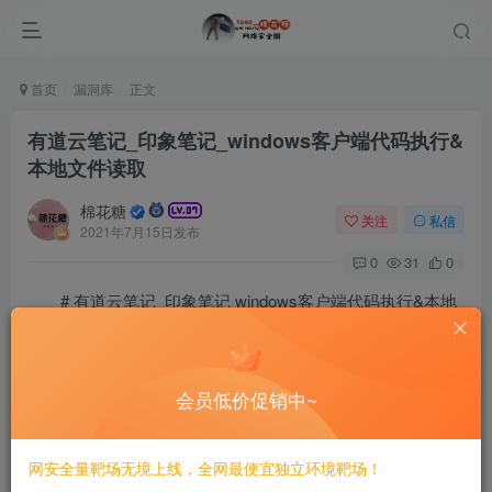
首页
漏洞库
正文
有道云笔记_印象笔记_windows客户端代码执行&
本地文件读取
棉花糖
关注
私信
2021年7月15日发布
0
31
0
# 有道云笔记_印象笔记 windows客户端代码执行&本地
文件读取
==============
会员低价促销中~
一、漏洞简介
网安全量靶场无境上线，全网最便宜独立环境靶场！
————