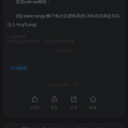
直接sqlmap梭哈：
![5](/static/qingy/狮子鱼社区团购系统CMS存在两处SQL
注入/img/5.png)
©
版权声明
文章版权归作者所有，未经允许请勿转载。
THE END
漏洞库
喜欢就支持一下吧
点赞
0
赞赏
分享
收藏