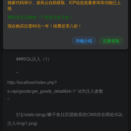
> 狮子鱼社区团购系统
独家代码审计、凌风云自助获取、ICP信息批量查询等功能已上
线
## FOFA
网络安全从拥有一个资源大全开始！
现在购买仅需99元一年！续费还享八折！
> “/seller.php?s=/Public/login”
详细介绍
注册登陆
## 代码审计
###SQL注入（1）
“`
http://localhost/index.php?
s=api/goods/get_goods_detail&id=1* id为注入参数
“`
![1](/static/qingy/狮子鱼社区团购系统CMS存在两处SQL
注入/img/1.png)