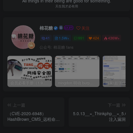
All things in their being are good for something.
天生我才必有用
棉花糖
关注
41
1.5W+
991
424
436W+
公众号: 棉花糖 fans
会员必看手册（1.9.0版本 26.4.5更新）
mingdon 明动 burp插件0.2.6版本 本地时间校验去除版
上一篇
下一篇
（CVE-2020-6948）
5.0.13__=_Thinkphp__=_5.0.15
HashBrown_CMS_远程命令
注入漏洞
执行漏洞