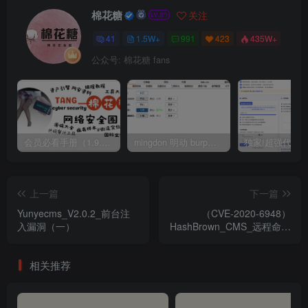
棉花糖
关注
41
1.5W+
991
423
435W+
公众号: 棉花糖 fans
会员必看手册（1.9.0版本 26.4.5更新）
mingdon 明动 burp插件0.2.6版本 本地时间校验去除版
上一篇
下一篇
Yunyecms_V2.0.2_前台注
（CVE-2020-6948）
入漏洞（一）
HashBrown_CMS_远程命令
执行漏洞
相关推荐