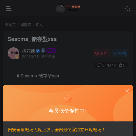
首页
漏洞库
正文
Seacms_储存型xss
棉花糖
关注
私信
2021年7月15日发布
0
15
0
# Seacms 储存型xss
================
一、漏洞简介
会员低价促销中~
————
网安全量靶场无境上线，全网最便宜独立环境靶场！
二、漏洞影响