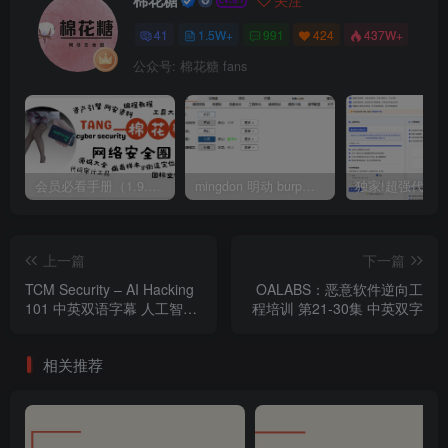
棉花糖
关注
41
1.5W+
991
424
437W+
公众号: 棉花糖 fans
会员必看手册（1.9.0版本 26.4.5更新）
mingdon 明动 burp插件0.2.6版本 本地时间校验去除版
上一篇
下一篇
TCM Security – AI Hacking
OALABS：恶意软件逆向工
101 中英双语字幕 人工智能
程培训 第21-30集 中英双字
黑客攻防入门
相关推荐