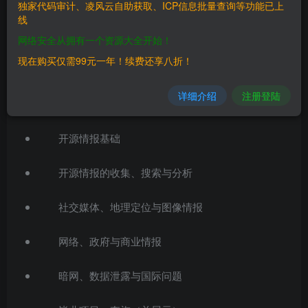
独家代码审计、凌风云自助获取、ICP信息批量查询等功能已上
本课程强调通过手动和自动化的方法来识别并解读关键数
线
据。通过动手实验和真实案例研究，SEC487 将使学员具备
网络安全从拥有一个资源大全开始！
将开源情报应用于威胁情报、漏洞评估和事件响应的能力，
现在购买仅需99元一年！续费还享八折！
帮助专业人士发现有价值的洞察，并对抗不断演变的威胁。
详细介绍
注册登陆
课程大纲
开源情报基础
开源情报的收集、搜索与分析
社交媒体、地理定位与图像情报
网络、政府与商业情报
暗网、数据泄露与国际问题