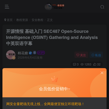
首页
教程资源
安全教程
正文
开源情报 基础入门 SEC487 Open-Source
Intelligence (OSINT) Gathering and Analysis
中英双语字幕
棉花糖
关注
私信
2026年6月4日发布
3
1263
32
介绍：
SEC487 是一门基础课程，专注于收集、分析并利用公
会员低价促销中~
开可用信息，以支持网络安全、调查与决策工作。学员将学
习从多种来源（包括社交媒体、公共记录、网站和暗网平
网安全量靶场无境上线，全网最便宜独立环境靶场！
台）获取开源情报的技术，同时确保符合伦理与法律规范。