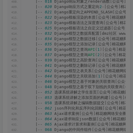
    |-- 
018
 Django响应对象之render函数
[
公众号
]
棉花
    |-- 
020
 Django响应方式之重定向
2
-
[
公众号
]
棉花糖
    |-- 
021
 Django重定向之APPEND_SLASH
[
公众号
]
棉
    |-- 
022
 Django模板渲染的本质
[
公众号
]
棉花糖网络安
    |-- 
023
 Django模板语法之深度查询
[
公众号
]
棉花糖
    |-- 
025
 Django模板语法之自定义过滤器
[
公众号
]
棉
    |-- 
032
 Django模型之数据库配置
[
dmz社区 www.
d
    |-- 
034
 Django模型之数据迁移
[
公众号
]
棉花糖网络安
    |-- 
035
 Django模型之添加记录
[
公众号
]
棉花糖网络安
    |-- 
036
 Django模型之查询
API
(
1
)[
公众号
]
棉花糖网
    |-- 
037
 Django模型之查询
API
(
2
)[
公众号
]
棉花糖网
    |-- 
039
 Django模型之高阶查询
[
公众号
]
棉花糖网络安
    |-- 
041
 Django模型之删除记录
[
公众号
]
棉花糖网络安
    |-- 
042
 Django模型之表关系
[
公众号
]
棉花糖网络安全
    |-- 
044
 Django模型之关联添加
(
1
)[
公众号
]
棉花糖网
    |-- 
046
 Django模型之基于对象的关联查询
[
公众号
]
    |-- 
048
 Django模型之基于双下划线的关联查询
[
公众
    |-- 
052
 选课系统讲解之学生首页
[
公众号
]
棉花糖网络
    |-- 
053
 选课系统讲解之添加页面的构建
[
公众号
]
棉花
    |-- 
058
 选课系统讲解之编辑数据提交
[
公众号
]
棉花糖
    |-- 
062
 json序列化和反序列化回顾
[
公众号
]
棉花糖网
    |-- 
063
 Ajax请求案例
[
公众号
]
棉花糖网络安全圈.mp
    |-- 
064
 Ajax请求响应json数据
[
公众号
]
棉花糖网络安
    |-- 
065
 Ajax请求计算求和案例
[
公众号
]
棉花糖网络安
    |-- 
068
 Django的中间件组件
[
公众号
]
棉花糖网络安全