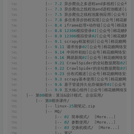
        |-- 
7.2
 异步爬虫之多进程and多线程
[
公众号
]
        |-- 
7.3
 异步爬虫之线程池and进程池概述
[
公众
        |-- 
7.5
 异步爬虫之线程池案例应用
[
公众号
]
棉
        |-- 
7.8
 多任务异步协程实现
[
公众号
]
棉花糖网络
        |-- 
8.4
 iframe处理+动作链
[
公众号
]
棉花糖网络
        |-- 
8
.
8
12306
模拟登录
01
[
公众号
]
棉花糖网络安
        |-- 
8.9
12306
模拟登录
02
[
公众号
]
棉花糖网络安
        |-- 
9.1
 scrapy框架初识
[
公众号
]
棉花糖网络安
        |-- 
9.11
 请求传参
02
[
公众号
]
棉花糖网络安全圈.
        |-- 
9.14
 中间件初始
[
公众号
]
棉花糖网络安全圈.
        |-- 
9.16
 网易新闻
01
[
公众号
]
棉花糖网络安全圈.
        |-- 
9.21
 CrawlSpider的全站数据爬取
02
[
公
        |-- 
9.22
 CrawlSpider的全站数据爬取
03
[
公
        |-- 
9.23
 分布式概述
[
公众号
]
棉花糖网络安全圈.
        |-- 
9.3
 scrapy基本使用
[
公众号
]
棉花糖网络安
        |-- 
9.6
 基于管道持久化存储操作
01
[
公众号
]
棉
        |-- 
9
.
9
 五大核心组件
[
公众号
]
棉花糖网络安全圈
|-- 第
08
模块：算法&设计模式、企业应用/
    |-- 第
8
模块课件/
        |-- linux-
25
期笔记.zip
        |-- MQ/
            |-- 
01
 简单模式/  
[
More...
]
            |-- 
02
 参数使用/  
[
More...
]
            |-- 
03
 交换机模式/  
[
More...
]
            |-- 笔记