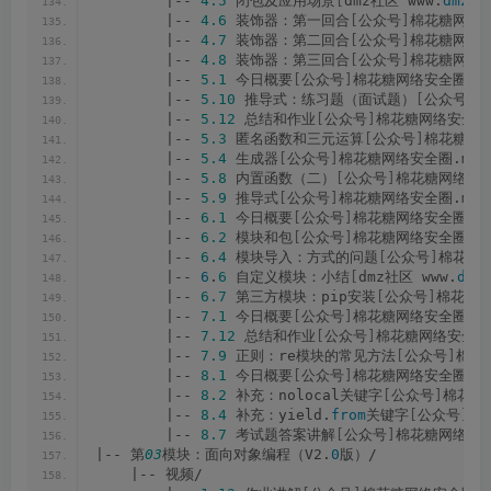
        |-- 
4.5
 闭包及应用场景
[
dmz社区 www.
dmzsh
        |-- 
4.6
 装饰器：第一回合
[
公众号
]
棉花糖网络安
        |-- 
4.7
 装饰器：第二回合
[
公众号
]
棉花糖网络安
        |-- 
4.8
 装饰器：第三回合
[
公众号
]
棉花糖网络安
        |-- 
5.1
 今日概要
[
公众号
]
棉花糖网络安全圈.mp
        |-- 
5.10
 推导式：练习题（面试题）
[
公众号
]
棉
        |-- 
5.12
 总结和作业
[
公众号
]
棉花糖网络安全圈.
        |-- 
5.3
 匿名函数和三元运算
[
公众号
]
棉花糖网络
        |-- 
5.4
 生成器
[
公众号
]
棉花糖网络安全圈.mp4
        |-- 
5.8
 内置函数（二）
[
公众号
]
棉花糖网络安全
        |-- 
5.9
 推导式
[
公众号
]
棉花糖网络安全圈.mp4
        |-- 
6.1
 今日概要
[
公众号
]
棉花糖网络安全圈.mp
        |-- 
6.2
 模块和包
[
公众号
]
棉花糖网络安全圈.mp
        |-- 
6.4
 模块导入：方式的问题
[
公众号
]
棉花糖网
        |-- 
6
.
6
 自定义模块：小结
[
dmz社区 www.
dmz
        |-- 
6.7
 第三方模块：pip安装
[
公众号
]
棉花糖网
        |-- 
7.1
 今日概要
[
公众号
]
棉花糖网络安全圈.mp
        |-- 
7.12
 总结和作业
[
公众号
]
棉花糖网络安全圈.
        |-- 
7.9
 正则：re模块的常见方法
[
公众号
]
棉花
        |-- 
8.1
 今日概要
[
公众号
]
棉花糖网络安全圈.mp
        |-- 
8.2
 补充：nolocal关键字
[
公众号
]
棉花糖
        |-- 
8.4
 补充：yield.
from
关键字
[
公众号
]
棉
        |-- 
8.7
 考试题答案讲解
[
公众号
]
棉花糖网络安全
|-- 第
03
模块：面向对象编程（V2.
0
版）/
    |-- 视频/