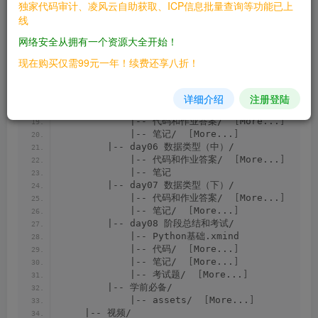
独家代码审计、凌风云自助获取、ICP信息批量查询等功能已上
            |-- 代码/  
[
More...
]
线
            |-- 笔记和作业答案/  
[
More...
]
        |-- day03 Python基础/
网络安全从拥有一个资源大全开始！
            |-- 代码和作业答案/  
[
More...
]
            |-- 笔记/  
[
More...
]
现在购买仅需99元一年！续费还享八折！
        |-- day04 进制和编码/
            |-- 代码/  
[
More...
]
            |-- 笔记/  
[
More...
]
详细介绍
注册登陆
        |-- day05 数据类型（上）/
            |-- 代码和作业答案/  
[
More...
]
            |-- 笔记/  
[
More...
]
        |-- day06 数据类型（中）/
            |-- 代码和作业答案/  
[
More...
]
            |-- 笔记
        |-- day07 数据类型（下）/
            |-- 代码和作业答案/  
[
More...
]
            |-- 笔记/  
[
More...
]
        |-- day08 阶段总结和考试/
            |-- Python基础.xmind
            |-- 代码/  
[
More...
]
            |-- 笔记/  
[
More...
]
            |-- 考试题/  
[
More...
]
        |-- 学前必备/
            |-- assets/  
[
More...
]
    |-- 视频/