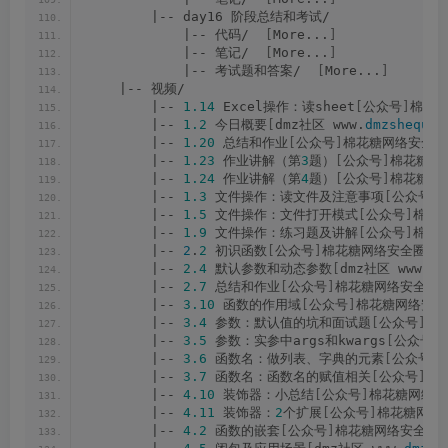
        |-- day16 阶段总结和考试/
            |-- 代码/  
[
More...
]
            |-- 笔记/  
[
More...
]
            |-- 考试题和答案/  
[
More...
]
    |-- 视频/
        |-- 
1.14
 Excel操作：读sheet
[
公众号
]
棉花糖
        |-- 
1.2
 今日概要
[
dmz社区 www.
dmzshequ
.
c
        |-- 
1.20
 总结和作业
[
公众号
]
棉花糖网络安全圈.
        |-- 
1.23
 作业讲解（第
3
题）
[
公众号
]
棉花糖网络
        |-- 
1.24
 作业讲解（第
4
题）
[
公众号
]
棉花糖网络
        |-- 
1.3
 文件操作：读文件及注意事项
[
公众号
]
        |-- 
1.5
 文件操作：文件打开模式
[
公众号
]
棉花糖
        |-- 
1.9
 文件操作：练习题及讲解
[
公众号
]
棉花糖
        |-- 
2
.
2
 初识函数
[
公众号
]
棉花糖网络安全圈.mp
        |-- 
2.4
 默认参数和动态参数
[
dmz社区 www.
dm
        |-- 
2.7
 总结和作业
[
公众号
]
棉花糖网络安全圈.
        |-- 
3.10
 函数的作用域
[
公众号
]
棉花糖网络安全圈
        |-- 
3.4
 参数：默认值的坑和面试题
[
公众号
]
棉
        |-- 
3.5
 参数：实参中args和kwargs
[
公众号
]
        |-- 
3.6
 函数名：做列表、字典的元素
[
公众号
]
        |-- 
3.7
 函数名：函数名的赋值相关
[
公众号
]
棉
        |-- 
4.10
 装饰器：小总结
[
公众号
]
棉花糖网络安
        |-- 
4.11
 装饰器：
2
个扩展
[
公众号
]
棉花糖网络安
        |-- 
4.2
 函数的嵌套
[
公众号
]
棉花糖网络安全圈.