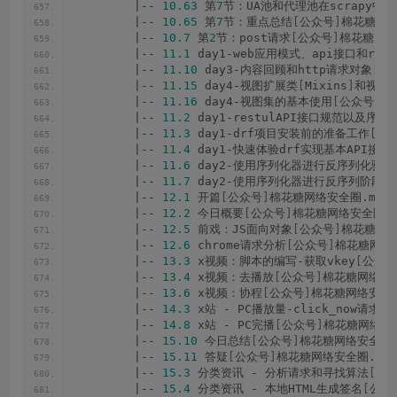
        |-- 
10.63
 第
7
节：UA池和代理池在scrapy中
        |-- 
10.65
 第
7
节：重点总结
[
公众号
]
棉花糖网络
        |-- 
10.7
 第
2
节：post请求
[
公众号
]
棉花糖网络
        |-- 
11.1
 day1-web应用模式、api接口和ra
        |-- 
11.10
 day3-内容回顾和http请求对象
[
公
        |-- 
11.15
 day4-视图扩展类
[
Mixins
]
和视图
        |-- 
11.16
 day4-视图集的基本使用
[
公众号
]
棉
        |-- 
11.2
 day1-restulAPI接口规范以及序
        |-- 
11.3
 day1-drf项目安装前的准备工作
[
公
        |-- 
11.4
 day1-快速体验drf实现基本API接
        |-- 
11.6
 day2-使用序列化器进行反序列化验证
        |-- 
11.7
 day2-使用序列化器进行反序列阶段
        |-- 
12.1
 开篇
[
公众号
]
棉花糖网络安全圈.mp4
        |-- 
12.2
 今日概要
[
公众号
]
棉花糖网络安全圈.m
        |-- 
12.5
 前戏：JS面向对象
[
公众号
]
棉花糖网络
        |-- 
12.6
 chrome请求分析
[
公众号
]
棉花糖网络安
        |-- 
13.3
 x视频：脚本的编写-获取vkey
[
公众号
        |-- 
13.4
 x视频：去播放
[
公众号
]
棉花糖网络安全
        |-- 
13.6
 x视频：协程
[
公众号
]
棉花糖网络安全圈
        |-- 
14.3
 x站 - PC播放量-click_now请求
[
        |-- 
14.8
 x站 - PC完播
[
公众号
]
棉花糖网络安全
        |-- 
15.10
 今日总结
[
公众号
]
棉花糖网络安全圈.
        |-- 
15.11
 答疑
[
公众号
]
棉花糖网络安全圈.mp4
        |-- 
15.3
 分类资讯 - 分析请求和寻找算法
[
公
        |-- 
15.4
 分类资讯 - 本地HTML生成签名
[
公众