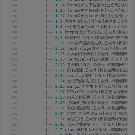
        |-- 
1.24
 form表单的下拉菜单
[
公众号
]
棉花糖网
        |-- 
1.26
 form表单的按钮标签
[
公众号
]
棉花糖网
        |-- 
1.27
 form表单的label属性
[
公众号
]
棉花
        |-- 
1.3
 网页构成
[
公众号
]
棉花糖网络安全圈.mp
        |-- 
1.4
 一个最简单的web应用程序
[
公众号
]
棉花
        |-- 
1.6
 http协议之请求协议
[
公众号
]
棉花糖网
        |-- 
2.1
 CSS介绍
[
公众号
]
棉花糖网络安全圈.mp
        |-- 
2.11
 css选择器的优先级
[
公众号
]
棉花糖网
        |-- 
2.13
 text-align属性
[
公众号
]
棉花糖网络
        |-- 
2.15
 文本的行高属性
[
公众号
]
棉花糖网络安
        |-- 
2.16
 vertical-align属性
[
公众号
]
棉花
        |-- 
2.19
 背景图片练习
[
公众号
]
棉花糖网络安全圈
        |-- 
2.21
 列表属性
[
公众号
]
棉花糖网络安全圈.m
        |-- 
2.22
 display属性
[
公众号
]
棉花糖网络安全
        |-- 
2.24
 盒模型的内边距
[
公众号
]
棉花糖网络安
        |-- 
2.26
 margin的简单应用
[
公众号
]
棉花糖网络
        |-- 
2.27
 DIV+CSS
[
公众号
]
棉花糖网络安全圈.m
        |-- 
2.28
 内外边距应用
[
公众号
]
棉花糖网络安全圈
        |-- 
2.30
 浮动的字围效果
[
公众号
]
棉花糖网络安
        |-- 
2.31
 父级塌陷问题
[
公众号
]
棉花糖网络安全圈
        |-- 
2.34
 绝对定位和相对定位
[
公众号
]
棉花糖网
        |-- 
2.37
 知识总结
[
公众号
]
棉花糖网络安全圈.m
        |-- 
2.42
 小米作业讲解（
4
）
[
公众号
]
棉花糖网络
        |-- 
2.7
class
属性用法
[
公众号
]
棉花糖网络安全