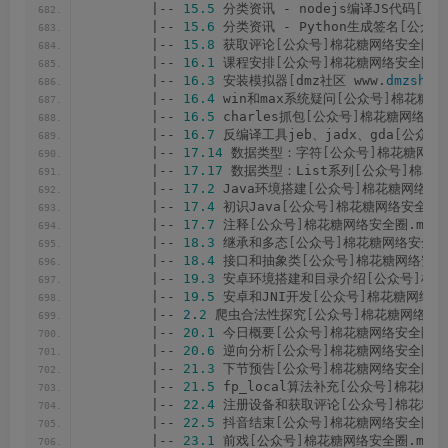
        |-- 
15.5
 分类资讯 - nodejs编译JS代码
[
公
        |-- 
15.6
 分类资讯 - Python生成签名
[
公众号
        |-- 
15.8
 获取评论
[
公众号
]
棉花糖网络安全圈.m
        |-- 
16.1
 课程安排
[
公众号
]
棉花糖网络安全圈.m
        |-- 
16.3
 安装模拟器
[
dmz社区 www.
dmzsheq
        |-- 
16.4
 win和max系统疑问
[
公众号
]
棉花糖网络
        |-- 
16.5
 charles抓包
[
公众号
]
棉花糖网络安全
        |-- 
16.7
 反编译工具jeb、jadx、gda
[
公众号
        |-- 
17.14
 数据类型：字符
[
公众号
]
棉花糖网络安
        |-- 
17.17
 数据类型：List系列
[
公众号
]
棉花糖
        |-- 
17.2
 Java环境搭建
[
公众号
]
棉花糖网络安全
        |-- 
17.4
 初识Java
[
公众号
]
棉花糖网络安全圈.
        |-- 
17.7
 注释
[
公众号
]
棉花糖网络安全圈.mp4
        |-- 
18.3
 继承和多态
[
公众号
]
棉花糖网络安全圈.
        |-- 
18.4
 接口和抽象类
[
公众号
]
棉花糖网络安全圈
        |-- 
19.3
 安卓环境搭建和目录介绍
[
公众号
]
棉花
        |-- 
19.5
 安卓和JNI开发
[
公众号
]
棉花糖网络安全
        |-- 
2
.
2
 爬虫合法性探究
[
公众号
]
棉花糖网络安全
        |-- 
20.1
 今日概要
[
公众号
]
棉花糖网络安全圈.m
        |-- 
20.6
 逆向分析
[
公众号
]
棉花糖网络安全圈.m
        |-- 
21.3
 下节预告
[
公众号
]
棉花糖网络安全圈.m
        |-- 
21.5
 fp_local算法补充
[
公众号
]
棉花糖网
        |-- 
22.4
 注册设备和获取评论
[
公众号
]
棉花糖网
        |-- 
22.5
 抖音结束
[
公众号
]
棉花糖网络安全圈.m
        |-- 
23.1
 前戏
[
公众号
]
棉花糖网络安全圈.mp4