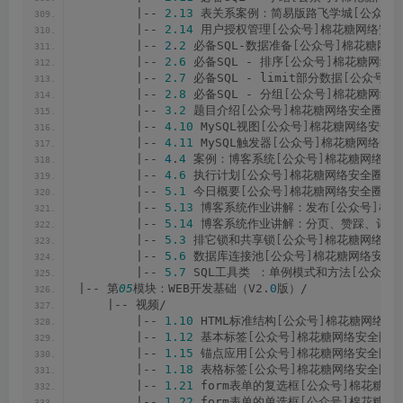
        |-- 
2.13
 表关系案例：简易版路飞学城
[
公众号
]
        |-- 
2.14
 用户授权管理
[
公众号
]
棉花糖网络安全圈
        |-- 
2
.
2
 必备SQL-数据准备
[
公众号
]
棉花糖网络安
        |-- 
2.6
 必备SQL - 排序
[
公众号
]
棉花糖网络安
        |-- 
2.7
 必备SQL - limit部分数据
[
公众号
]
棉
        |-- 
2.8
 必备SQL - 分组
[
公众号
]
棉花糖网络安
        |-- 
3.2
 题目介绍
[
公众号
]
棉花糖网络安全圈.mp
        |-- 
4.10
 MySQL视图
[
公众号
]
棉花糖网络安全圈.
        |-- 
4.11
 MySQL触发器
[
公众号
]
棉花糖网络安全圈
        |-- 
4
.
4
 案例：博客系统
[
公众号
]
棉花糖网络安全
        |-- 
4.6
 执行计划
[
公众号
]
棉花糖网络安全圈.mp
        |-- 
5.1
 今日概要
[
公众号
]
棉花糖网络安全圈.mp
        |-- 
5.13
 博客系统作业讲解：发布
[
公众号
]
棉花
        |-- 
5.14
 博客系统作业讲解：分页、赞踩、评论
        |-- 
5.3
 排它锁和共享锁
[
公众号
]
棉花糖网络安全
        |-- 
5.6
 数据库连接池
[
公众号
]
棉花糖网络安全圈
        |-- 
5.7
 SQL工具类 ：单例模式和方法
[
公众号
]
|-- 第
05
模块：WEB开发基础（V2.
0
版）/
    |-- 视频/
        |-- 
1.10
 HTML标准结构
[
公众号
]
棉花糖网络安全
        |-- 
1.12
 基本标签
[
公众号
]
棉花糖网络安全圈.m
        |-- 
1.15
 锚点应用
[
公众号
]
棉花糖网络安全圈.m
        |-- 
1.18
 表格标签
[
公众号
]
棉花糖网络安全圈.m
        |-- 
1.21
 form表单的复选框
[
公众号
]
棉花糖网络
        |-- 
1.22
 form表单的单选框
[
公众号
]
棉花糖网络