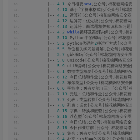
        |-- 
4.1
 今日概要
new
[
公众号
]
棉花糖网络安全圈.
        |-- 
4.10
 基于f字符串格式化
[
公众号
]
棉花糖网络
        |-- 
4.11
 运算符
[
公众号
]
棉花糖网络安全圈.mp
        |-- 
4.12
 运算符：优先级
[
公众号
]
棉花糖网络安
        |-- 
4.13
 运算符：面试题相关知识和练习题
[
公
        |-- 
4.2
while
循环及案例讲解
[
公众号
]
棉花糖网
        |-- 
5.10
 Python中的编码
[
公众号
]
棉花糖网络安
        |-- 
5.2
 python代码的
2
种运行方式
[
公众号
]
棉
        |-- 
5
.
5
 单位相关练习题讲解
[
公众号
]
棉花糖网络
        |-- 
5.7
 gbk编码
[
公众号
]
棉花糖网络安全圈.mp
        |-- 
5.8
 unicode
[
公众号
]
棉花糖网络安全圈.m
        |-- 
5.9
 utf8编码
[
公众号
]
棉花糖网络安全圈.m
        |-- 
6.1
 数据类型概要
[
公众号
]
棉花糖网络安全圈
        |-- 
6.12
 今日总结和作业
[
公众号
]
棉花糖网络安
        |-- 
6.3
 布尔类型
[
公众号
]
棉花糖网络安全圈.mp
        |-- 
6
.
6
 字符串：独有功能（三）
[
公众号
]
棉花糖
        |-- 
7.13
 元组：总结和作业
[
公众号
]
棉花糖网络
        |-- 
7
.
7
 列表：类型转换
[
公众号
]
棉花糖网络安全
        |-- 
7.8
 列表：嵌套
[
公众号
]
棉花糖网络安全圈.
        |-- 
8.15
 字典：转换和嵌套
[
公众号
]
棉花糖网络
        |-- 
8.16
 浮点型
[
公众号
]
棉花糖网络安全圈.mp
        |-- 
8.17
 今日总结
[
公众号
]
棉花糖网络安全圈.m
        |-- 
8.18
 今日作业讲解
[
公众号
]
棉花糖网络安全圈
        |-- 
8.3
 集合：独有功能
[
公众号
]
棉花糖网络安全
        |-- 
9.4
 补充：is和==的区别？
[
公众号
]
棉花糖