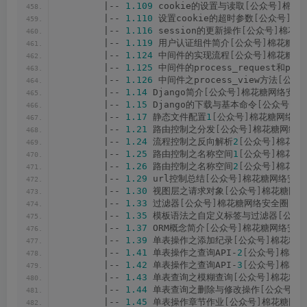
        |-- 
1.109
 cookie的设置与读取
[
公众号
]
棉花糖
        |-- 
1.110
 设置cookie的超时参数
[
公众号
]
棉花
        |-- 
1.116
 session的更新操作
[
公众号
]
棉花糖
        |-- 
1.119
 用户认证组件简介
[
公众号
]
棉花糖网络
        |-- 
1.124
 中间件的实现流程
[
公众号
]
棉花糖网络
        |-- 
1.125
 中间件的process_request和proc
        |-- 
1.126
 中间件之process_view方法
[
公众
        |-- 
1.14
 Django简介
[
公众号
]
棉花糖网络安全圈
        |-- 
1.15
 Django的下载与基本命令
[
公众号
]
棉
        |-- 
1.17
 静态文件配置
1
[
公众号
]
棉花糖网络安全
        |-- 
1.21
 路由控制之分发
[
公众号
]
棉花糖网络安
        |-- 
1.24
 流程控制之反向解析
2
[
公众号
]
棉花糖
        |-- 
1.25
 路由控制之名称空间
1
[
公众号
]
棉花糖
        |-- 
1.26
 路由控制之名称空间
2
[
公众号
]
棉花糖
        |-- 
1.29
 url控制总结
[
公众号
]
棉花糖网络安全圈
        |-- 
1.30
 视图层之请求对象
[
公众号
]
棉花糖网络
        |-- 
1.33
 过滤器
[
公众号
]
棉花糖网络安全圈.mp
        |-- 
1.35
 模板语法之自定义标签与过滤器
[
公众
        |-- 
1.37
 ORM概念简介
[
公众号
]
棉花糖网络安全圈
        |-- 
1.39
 单表操作之添加纪录
[
公众号
]
棉花糖网
        |-- 
1.41
 单表操作之查询API-
2
[
公众号
]
棉花糖
        |-- 
1.42
 单表操作之查询API-
3
[
公众号
]
棉花糖
        |-- 
1.43
 单表查询之模糊查询
[
公众号
]
棉花糖网
        |-- 
1.44
 单表查询之删除与修改操作
[
公众号
]
棉
        |-- 
1.45
 单表操作章节作业
[
公众号
]
棉花糖网络