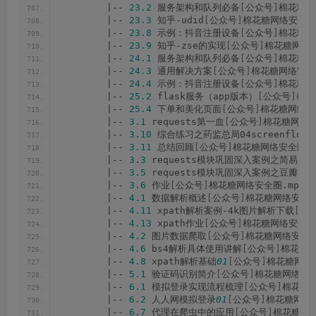
        |-- 
23.2
 服务架构和队列必备
[
公众号
]
棉花糖网
        |-- 
23.3
 知乎-udid
[
公众号
]
棉花糖网络安全圈.
        |-- 
23.8
 示例：抖音注册设备
[
公众号
]
棉花糖网
        |-- 
23.9
 知乎-zse的实现
[
公众号
]
棉花糖网络安
        |-- 
24.1
 服务架构和队列必备
[
公众号
]
棉花糖网
        |-- 
24.3
 通用解决方案
[
公众号
]
棉花糖网络安全圈
        |-- 
24.4
 示例：抖音注册设备
[
公众号
]
棉花糖网
        |-- 
25.2
 flask服务（app版本）
[
公众号
]
棉花
        |-- 
25.4
 下单和美化页面
[
公众号
]
棉花糖网络安
        |-- 
3.1
 requests第一血
[
公众号
]
棉花糖网络安
        |-- 
3.10
 综合练习之药监总局04screenflow
[
        |-- 
3.11
 总结回顾
[
公众号
]
棉花糖网络安全圈.m
        |-- 
3
.
3
 requests模块巩固深入案例之简易网
        |-- 
3.5
 requests模块巩固深入案例之豆瓣电影
        |-- 
3.6
 作业
[
公众号
]
棉花糖网络安全圈.mp4
        |-- 
4.1
 数据解析概述
[
公众号
]
棉花糖网络安全圈
        |-- 
4.11
 xpath解析案例-4k图片解析下载
[
公
        |-- 
4.13
 xpath作业
[
公众号
]
棉花糖网络安全圈.
        |-- 
4.2
 图片数据爬取
[
公众号
]
棉花糖网络安全圈
        |-- 
4.6
 bs4解析具体使用讲解
[
公众号
]
棉花糖网
        |-- 
4.8
 xpath解析基础
01
[
公众号
]
棉花糖网络安
        |-- 
5.1
 验证码识别简介
[
公众号
]
棉花糖网络安全
        |-- 
6.1
 模拟登录实现流程梳理
[
公众号
]
棉花糖网
        |-- 
6.2
 人人网模拟登录
01
[
公众号
]
棉花糖网络安
        |-- 
6.7
 代理在爬虫中的应用
[
公众号
]
棉花糖网络