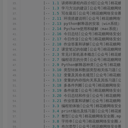
        |-- 
1
.
1
 讲师和课程内容介绍
[
公众号
]
棉花糖网络
        |-- 
1.3
 学习方法的建议
[
公众号
]
棉花糖网络安全
        |-- 
1.5
 写在最后
[
公众号
]
棉花糖网络安全圈.mp
        |-- 
2.11
 环境搭建说明
[
公众号
]
棉花糖网络安全圈
        |-- 
2.13
 python解释器的安装（win系统）
[
公
        |-- 
2.14
 Pycharm使用和破解（mac系统）
[
公
        |-- 
2.16
 今日总结
[
公众号
]
棉花糖网络安全圈.m
        |-- 
2.17
 今日作业
[
公众号
]
棉花糖网络安全圈.m
        |-- 
2.18
 作业答案和讲解
[
公众号
]
棉花糖网络安
        |-- 
2
.
2
 课堂笔记的创建
[
公众号
]
棉花糖网络安全
        |-- 
2.3
 常见计算机基本概念
[
公众号
]
棉花糖网络
        |-- 
2.7
 编程语言的分类
[
公众号
]
棉花糖网络安全
        |-- 
2.9
 Python解释器种类
[
公众号
]
棉花糖网络
        |-- 
3.10
 类型转换和数据类型相关练习题
[
公众
        |-- 
3.12
 变量及其命名规范
[
公众号
]
棉花糖网络
        |-- 
3.13
 变量的内存指向关系及其练习题
[
公众
        |-- 
3.18
 多条件判断
[
公众号
]
棉花糖网络安全圈.
        |-- 
3.19
 条件嵌套
[
公众号
]
棉花糖网络安全圈.m
        |-- 
3.20
 今日总结和作业
[
公众号
]
棉花糖网络安
        |-- 
3.21
 作业答案和讲解
[
公众号
]
棉花糖网络安
        |-- 
3
.
3
 编程初体验
[
公众号
]
棉花糖网络安全圈.
        |-- 
3.4
 print输出及练习题
[
公众号
]
棉花糖网络
        |-- 
3.7
 整型
[
公众号
]
棉花糖网络安全圈.mp4
        |-- 
3.8
 字符串
[
公众号
]
棉花糖网络安全圈.mp4
        |-- 
3.9
 布尔类型
[
公众号
]
棉花糖网络安全圈.mp