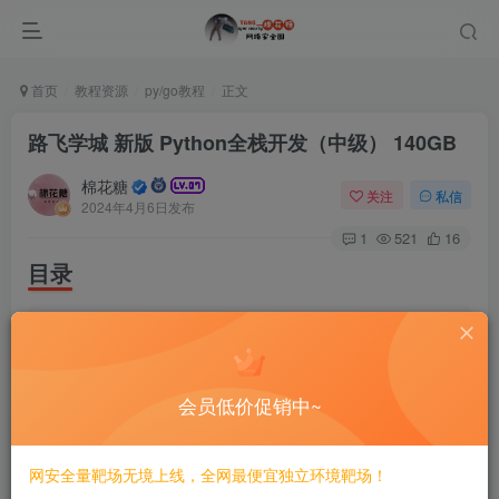
首页
教程资源
py/go教程
正文
路飞学城 新版 Python全栈开发（中级） 140GB
棉花糖
关注
私信
2024年4月6日发布
1
521
16
目录
|-- directory_tree.
txt
|-- 展示目录.py
|-- 第
01
模块：Python基础（V2.
0
版）/
    |-- 模块
1
/
会员低价促销中~
        |-- day01 计算机基础和环境搭建/
            |-- pycharm插件.zip
            |-- typora-update-x64-
1117.
exe
            |-- 笔记和作业答案/  
[
More...
]
网安全量靶场无境上线，全网最便宜独立环境靶场！
        |-- day02 快速上手/