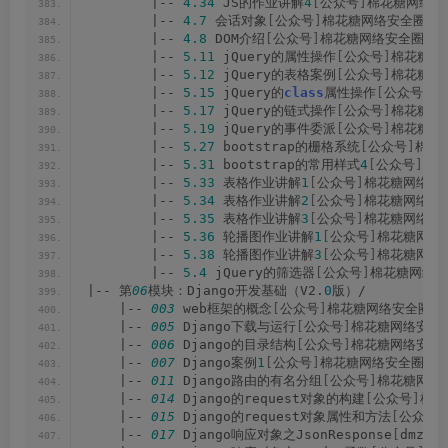
        |-- 
4.34
 JS的作业讲解
4
[
公众号
]
棉花糖网络安全
        |-- 
4.7
 会话对象
[
公众号
]
棉花糖网络安全圈.mp
        |-- 
4.8
 DOM介绍
[
公众号
]
棉花糖网络安全圈.mp
        |-- 
5.11
 jQuery的属性操作
[
公众号
]
棉花糖网络
        |-- 
5.12
 jQuery的表格案例
[
公众号
]
棉花糖网络
        |-- 
5.15
 jQuery的
class
属性操作
[
公众号
]
棉
        |-- 
5.17
 jQuery的链式操作
[
公众号
]
棉花糖网络
        |-- 
5.19
 jQuery的事件委派
[
公众号
]
棉花糖网络
        |-- 
5.27
 bootstrap的栅格系统
[
公众号
]
棉花
        |-- 
5.31
 bootstrap的常用样式
4
[
公众号
]
棉花
        |-- 
5.33
 表格作业讲解
1
[
公众号
]
棉花糖网络安全
        |-- 
5.34
 表格作业讲解
2
[
公众号
]
棉花糖网络安全
        |-- 
5.35
 表格作业讲解
3
[
公众号
]
棉花糖网络安全
        |-- 
5.36
 轮播图作业讲解
1
[
公众号
]
棉花糖网络安
        |-- 
5.38
 轮播图作业讲解
3
[
公众号
]
棉花糖网络安
        |-- 
5.4
 jQuery的筛选器
[
公众号
]
棉花糖网络安
|-- 第
06
模块：Django开发基础（V2.
0
版）/
    |-- 
003
 web框架的概念
[
公众号
]
棉花糖网络安全圈.m
    |-- 
005
 Django下载与运行
[
公众号
]
棉花糖网络安全圈
    |-- 
006
 Django的目录结构
[
公众号
]
棉花糖网络安全圈
    |-- 
007
 Django案例
1
[
公众号
]
棉花糖网络安全圈.mp
    |-- 
011
 Django路由的有名分组
[
公众号
]
棉花糖网络安
    |-- 
014
 Django的request对象的构建
[
公众号
]
棉花
    |-- 
015
 Django的request对象属性和方法
[
公众号
]
    |-- 
017
 Django响应对象之JsonResponse
[
dmz社区