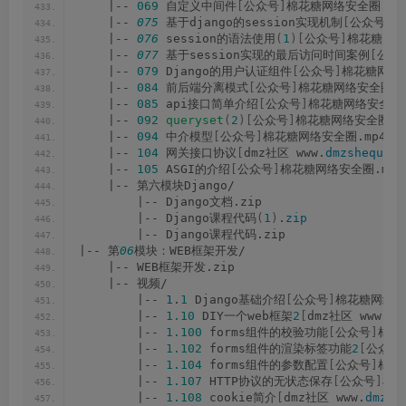
    |-- 
069
 自定义中间件
[
公众号
]
棉花糖网络安全圈.mp
    |-- 
075
 基于django的session实现机制
[
公众号
]
棉
    |-- 
076
 session的语法使用
(
1
)[
公众号
]
棉花糖网络
    |-- 
077
 基于session实现的最后访问时间案例
[
公众
    |-- 
079
 Django的用户认证组件
[
公众号
]
棉花糖网络安
    |-- 
084
 前后端分离模式
[
公众号
]
棉花糖网络安全圈.m
    |-- 
085
 api接口简单介绍
[
公众号
]
棉花糖网络安全圈.
    |-- 
092
queryset
(
2
)[
公众号
]
棉花糖网络安全圈.m
    |-- 
094
 中介模型
[
公众号
]
棉花糖网络安全圈.mp4
    |-- 
104
 网关接口协议
[
dmz社区 www.
dmzshequ
.
co
    |-- 
105
 ASGI的介绍
[
公众号
]
棉花糖网络安全圈.mp4
    |-- 第六模块Django/
        |-- Django文档.zip
        |-- Django课程代码
(
1
)
.
zip
        |-- Django课程代码.zip
|-- 第
06
模块：WEB框架开发/
    |-- WEB框架开发.zip
    |-- 视频/
        |-- 
1
.
1
 Django基础介绍
[
公众号
]
棉花糖网络安
        |-- 
1.10
 DIY一个web框架
2
[
dmz社区 www.
dm
        |-- 
1.100
 forms组件的校验功能
[
公众号
]
棉花
        |-- 
1.102
 forms组件的渲染标签功能
2
[
公众号
        |-- 
1.104
 forms组件的参数配置
[
公众号
]
棉花
        |-- 
1.107
 HTTP协议的无状态保存
[
公众号
]
棉花
        |-- 
1.108
 cookie简介
[
dmz社区 www.
dmzsh