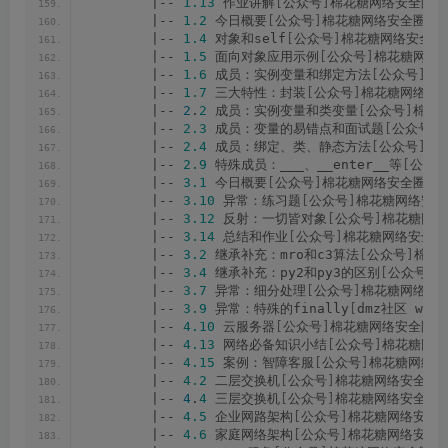
        |-- 
1.13
 作业讲解
[
公众号
]
棉花糖网络安全圈.m
        |-- 
1.2
 今日概要
[
公众号
]
棉花糖网络安全圈.mp
        |-- 
1.4
 对象和self
[
公众号
]
棉花糖网络安全圈.
        |-- 
1.5
 面向对象应用示例
[
公众号
]
棉花糖网络安
        |-- 
1.6
 成员：实例变量和绑定方法
[
公众号
]
棉
        |-- 
1.7
 三大特性：封装
[
公众号
]
棉花糖网络安全
        |-- 
2
.
2
 成员：实例变量和类变量
[
公众号
]
棉花糖
        |-- 
2.3
 成员：变量的易错点和面试题
[
公众号
]
        |-- 
2.4
 成员：绑定、类、静态方法
[
公众号
]
棉
        |-- 
2.9
 特殊成员：___、__enter__等
[
公众
        |-- 
3.1
 今日概要
[
公众号
]
棉花糖网络安全圈.mp
        |-- 
3.10
 异常：练习题
[
公众号
]
棉花糖网络安全圈
        |-- 
3.12
 反射：一切皆对象
[
公众号
]
棉花糖网络
        |-- 
3.14
 总结和作业
[
公众号
]
棉花糖网络安全圈.
        |-- 
3.2
 继承补充：mro和c3算法
[
公众号
]
棉花糖
        |-- 
3.4
 继承补充：py2和py3的区别
[
公众号
]
棉
        |-- 
3.7
 异常：细分处理
[
公众号
]
棉花糖网络安全
        |-- 
3.9
 异常：特殊的finally
[
dmz社区 www.
        |-- 
4.10
 云服务器
[
公众号
]
棉花糖网络安全圈.m
        |-- 
4.13
 网络必备知识小结
[
公众号
]
棉花糖网络
        |-- 
4.15
 案例：智障客服
[
公众号
]
棉花糖网络安
        |-- 
4.2
 二层交换机
[
公众号
]
棉花糖网络安全圈.
        |-- 
4
.
4
 三层交换机
[
公众号
]
棉花糖网络安全圈.
        |-- 
4.5
 企业网路架构
[
公众号
]
棉花糖网络安全圈
        |-- 
4.6
 家庭网络架构
[
公众号
]
棉花糖网络安全圈