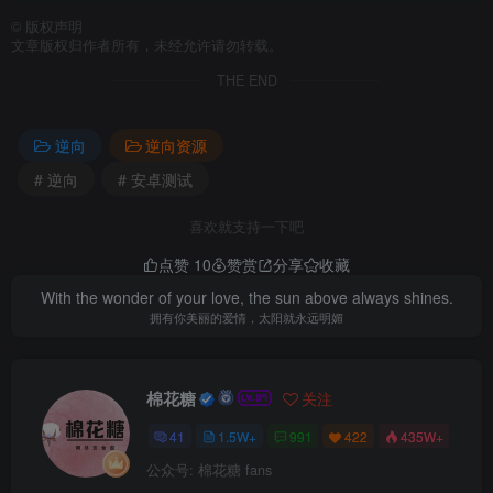
©
版权声明
文章版权归作者所有，未经允许请勿转载。
THE END
逆向
逆向资源
# 逆向
# 安卓测试
喜欢就支持一下吧
点赞
10
赞赏
分享
收藏
With the wonder of your love, the sun above always shines.
拥有你美丽的爱情，太阳就永远明媚
棉花糖
关注
41
1.5W+
991
422
435W+
公众号: 棉花糖 fans