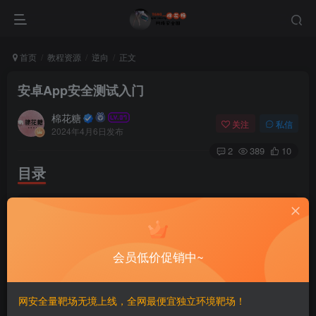
首页
教程资源
逆向
正文
安卓App安全测试入门
棉花糖
关注
私信
2024年4月6日发布
2
389
10
目录
|-- 
1.
支付逻辑漏洞及案例演示
[
公众号
]
棉花糖网络安全圈.m
|-- 
13.
sharedpref
任意读写
[
公众号
]
棉花糖网络安全圈.m
|-- 
15.
app
通信和web前后端交互
[
公众号
]
棉花糖网络安全圈
|-- 
17.
HTTPS
证书
[
公众号
]
棉花糖网络安全圈.mp4
会员低价促销中~
|-- 
18.
从代码讲逻辑漏洞（一）
[
公众号
]
棉花糖网络安全圈.
|-- 
19.
代码上讲逻辑漏洞（二）
[
公众号
]
棉花糖网络安全圈.
|-- 
2.
APK
反编译
[
公众号
]
棉花糖网络安全圈.mp4
|-- 
20.
验证码相关安全问题
[
公众号
]
棉花糖网络安全圈.mp
网安全量靶场无境上线，全网最便宜独立环境靶场！
|-- 
24.
sql
注入和接口编写
[
公众号
]
棉花糖网络安全圈.mp4