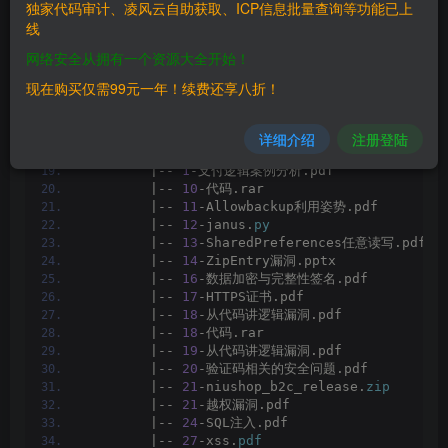
独家代码审计、凌风云自助获取、ICP信息批量查询等功能已上
|-- 
25.
sql
注入原理和绕过
[
公众号
]
棉花糖网络安全圈.mp4
线
|-- 
27.
XSS
[
公众号
]
棉花糖网络安全圈.mp4
|-- 
4.
静态调试
[
公众号
]
棉花糖网络安全圈.mp4
网络安全从拥有一个资源大全开始！
|-- 
5.
动态调试
[
公众号
]
棉花糖网络安全圈.mp4
|-- 
6.
Burpsuite
使用教程
[
公众号
]
棉花糖网络安全圈.mp
现在购买仅需99元一年！续费还享八折！
|-- 
7.
HTTP
-HTTPS抓包姿势
[
公众号
]
棉花糖网络安全圈.mp
|-- directory_tree.
txt
|-- 安卓业务安全测试课程课件/
详细介绍
注册登陆
    |-- 课程课件/
        |-- 
1
-支付逻辑案例分析.pdf
        |-- 
10
-代码.rar
        |-- 
11
-Allowbackup利用姿势.pdf
        |-- 
12
-janus.
py
        |-- 
13
-SharedPreferences任意读写.pdf
        |-- 
14
-ZipEntry漏洞.pptx
        |-- 
16
-数据加密与完整性签名.pdf
        |-- 
17
-HTTPS证书.pdf
        |-- 
18
-从代码讲逻辑漏洞.pdf
        |-- 
18
-代码.rar
        |-- 
19
-从代码讲逻辑漏洞.pdf
        |-- 
20
-验证码相关的安全问题.pdf
        |-- 
21
-niushop_b2c_release.
zip
        |-- 
21
-越权漏洞.pdf
        |-- 
24
-SQL注入.pdf
        |-- 
27
-xss.
pdf