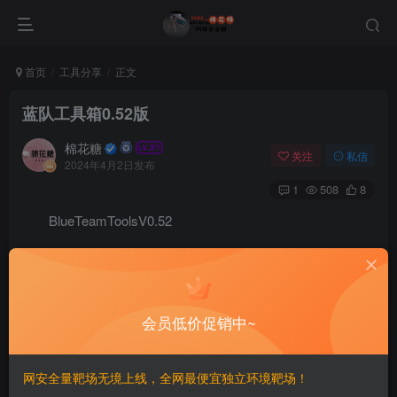
首页
工具分享
正文
蓝队工具箱0.52版
棉花糖
关注
私信
2024年4月2日发布
1
508
8
BlueTeamToolsV0.52
此处内容已隐藏，糖心会员可见
请登录后查看特权
会员低价促销中~
网安全量靶场无境上线，全网最便宜独立环境靶场！