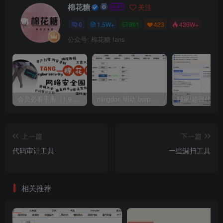
棉花糖
关注
0
1.5W+
991
423
436W+
公众号: 棉花糖 fans
会员必看手册（1.9.0版本 26.4.5更新）
mingdon 明动 burp插件0.2.6版本 本地时间校验去除版
上一篇
下一篇
代码审计工具
一些漏扫工具
相关推荐