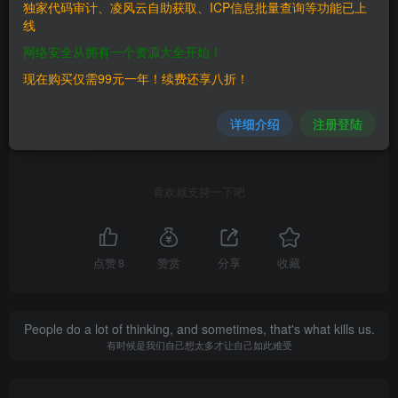
独家代码审计、凌风云自助获取、ICP信息批量查询等功能已上
©
版权声明
线
文章版权归作者所有，未经允许请勿转载。
网络安全从拥有一个资源大全开始！
THE END
现在购买仅需99元一年！续费还享八折！
工具分享
详细介绍
注册登陆
# 蓝队工具
喜欢就支持一下吧
点赞
8
赞赏
分享
收藏
People do a lot of thinking, and sometimes, that's what kills us.
有时候是我们自己想太多才让自己如此难受