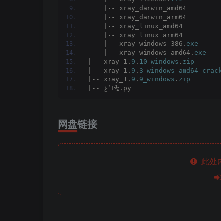
    |-- xray_darwin_amd64
    |-- xray_darwin_arm64
    |-- xray_linux_amd64
    |-- xray_linux_arm64
    |-- xray_windows_386.
exe
    |-- xray_windows_amd64.
exe
|-- xray_1.
9
.
10_windows
.
zip
|-- xray_1.
9
.
3_windows_amd64_crac
|-- xray_1.
9
.
9_windows
.
zip
|-- չʾĿ¼.py
网盘链接
此处