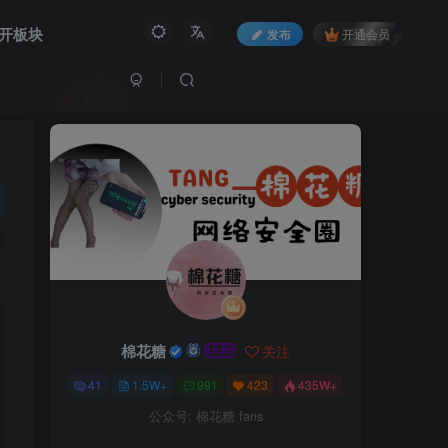
开板块
发布
开通会员
作者
棉花糖
关注
41
1.5W+
991
423
435W+
公众号: 棉花糖 fans