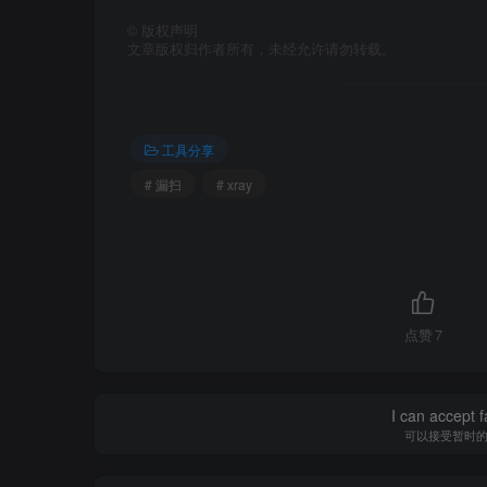
©
版权声明
文章版权归作者所有，未经允许请勿转载。
工具分享
# 漏扫
# xray
点赞
7
I can accept fa
可以接受暂时