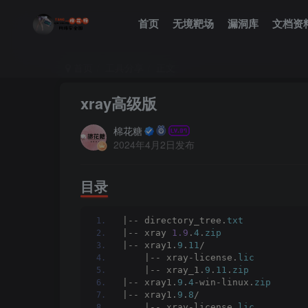
首页
无境靶场
漏洞库
文档资
首页
工具分享
正文
xray高级版
棉花糖
2024年4月2日发布
目录
|-- directory_tree.
txt
|-- xray 
1.9
.
4
.
zip
|-- xray1.
9
.
11
/
    |-- xray-license.
lic
    |-- xray_1.
9
.
11
.
zip
|-- xray1.
9
.
4
-win-linux.
zip
|-- xray1.
9
.
8
/
    |-- xray-license.
lic