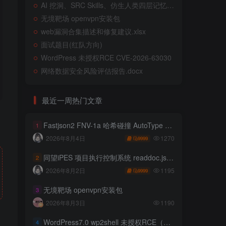
AI 挖洞、SRC Skills、仿生人类四层记忆系统
无境靶场 openvpn安装包
web漏洞合集描述和修复建议.xlsx
面试题目(红队方向)
WordPress 未授权RCE CVE-2026-63030
网络数据安全风险评估报告.docx
最近一周热门文章
Fastjson2 FNV-1a 哈希碰撞 AutoType 绕过远程代码执行
1
1270
2026年8月4日
9999
同望iPES 项目执行控制系统 readdoc.jsp存在任意文件读取
2
1195
2026年8月2日
9999
无境靶场 openvpn安装包
3
2026年8月3日
1190
WordPress7.0 wp2shell 未授权RCE（CVE-2026-63030 CVE-2026-60137）
4