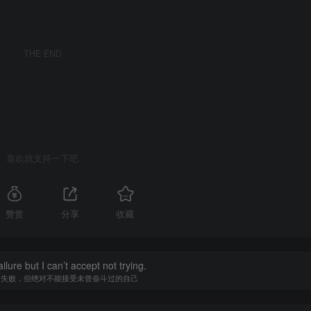
THE END
喜欢就支持一下吧
赞赏
分享
收藏
ilure but I can’t accept not trying.
的失败，但绝对不能接受未曾奋斗过的自己