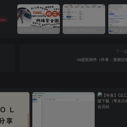
35W+
会员必看手册（1.9.0版本 26.4.5更新）
mingdon 明动 burp插件0.2.6版本 本地时间校验去除版
下一
cs提权插件（作者：潇湘信