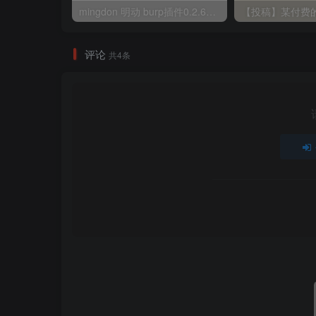
mingdon 明动 burp插件0.2.6版本 本地时间校验去除版
评论
共4条