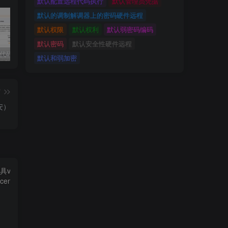
默认配置远程代码执行
默认管理员凭据
默认的调制解调器上的密码硬件远程
默认权限
默认权利
默认弱密码编码
默认密码
默认安全性硬件远程
独家!超强代码审计工具上线！免费会员等你来嫖！
2025 hw 有poc的漏洞集合
技术文章投稿兑换会员规则
默认和弱加密
篇
安）