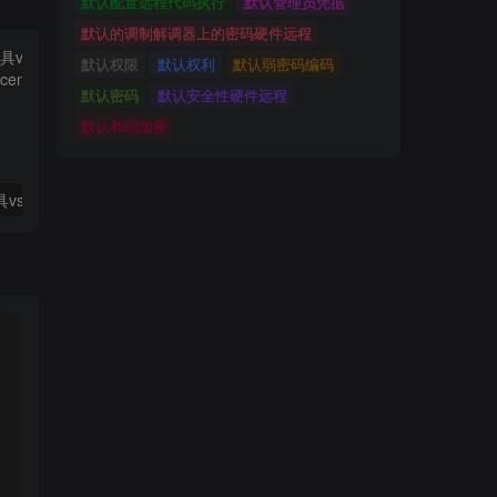
默认配置远程代码执行
默认管理员凭据
默认的调制解调器上的密码硬件远程
默认权限
默认权利
默认弱密码编码
默认密码
默认安全性硬件远程
默认和弱加密
【补发】C2工具vshell最新4.9.3版下载（带永久license）
【投稿】某公众号卖了600块钱的付费文章bp插件 【一款bp神器】