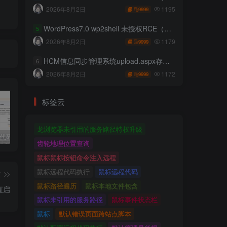
1195
2026年8月2日
9999
WordPress7.0 wp2shell 未授权RCE（CVE-2026-63030 CVE-2026-60137）
5
1179
2026年8月2日
9999
HCM信息同步管理系统upload.aspx存在任意文件上传
6
1172
2026年8月2日
9999
标签云
龙浏览器未引用的服务路径特权升级
独家!超强代码审计工具上线！免费会员等你来嫖！
2025 hw 有poc的漏洞集合
技术文章投稿兑换会员规则
齿轮地理位置查询
鼠标鼠标按钮命令注入远程
鼠标远程代码执行
鼠标远程代码
篇
鼠标路径遍历
鼠标本地文件包含
直启
鼠标未引用的服务路径
鼠标事件状态栏
鼠标
默认错误页面跨站点脚本