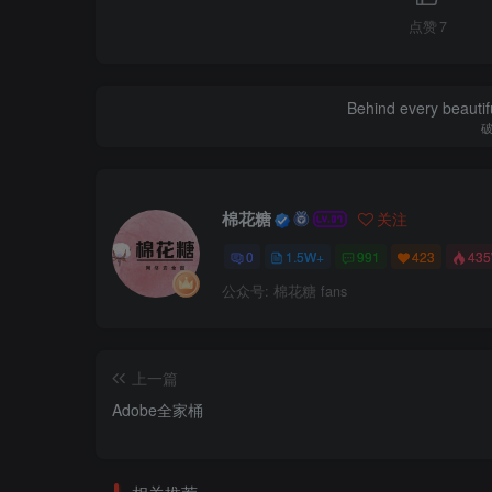
点赞
7
Behind every beautifu
棉花糖
关注
0
1.5W+
991
423
43
公众号: 棉花糖 fans
上一篇
Adobe全家桶