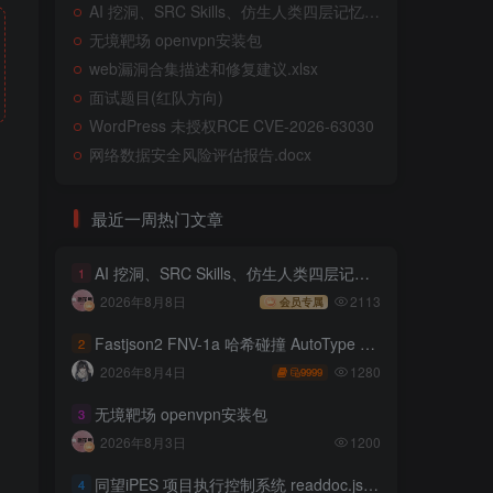
AI 挖洞、SRC Skills、仿生人类四层记忆系统
无境靶场 openvpn安装包
web漏洞合集描述和修复建议.xlsx
面试题目(红队方向)
WordPress 未授权RCE CVE-2026-63030
网络数据安全风险评估报告.docx
最近一周热门文章
AI 挖洞、SRC Skills、仿生人类四层记忆系统
1
2026年8月8日
2113
会员专属
Fastjson2 FNV-1a 哈希碰撞 AutoType 绕过远程代码执行
2
1280
2026年8月4日
9999
无境靶场 openvpn安装包
3
2026年8月3日
1200
同望iPES 项目执行控制系统 readdoc.jsp存在任意文件读取
4