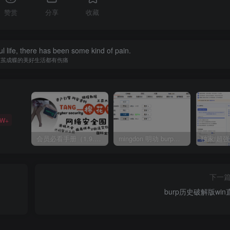
赞赏
分享
收藏
l life, there has been some kind of pain.
破茧成蝶的美好生活都有伤痛
5W+
会员必看手册（1.9.0版本 26.4.5更新）
mingdon 明动 burp插件0.2.6版本 本地时间校验去除版
下一
burp历史破解版win