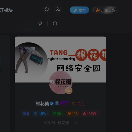
开板块
发布
开通会员
作者
棉花糖
关注
0
1.5W+
991
423
435W+
公众号: 棉花糖 fans