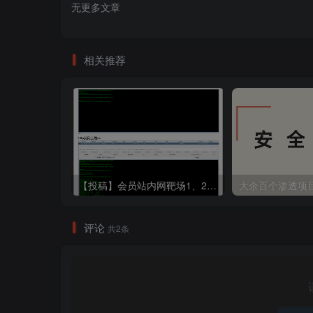
无更多文章
相关推荐
【投稿】会员站内网靶场1、2、3、4、7WP
大余百个渗透项
评论
共2条