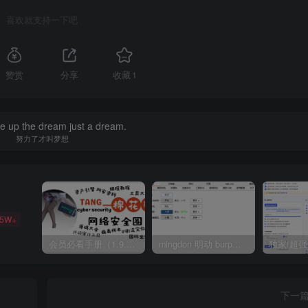
喜欢就支持一下吧
赞赏
分享
收藏
1
ive up the dream just a dream.
努力了才叫梦想
35W+
会员必看手册（1.9.0版本 26.4.5更新）
mingdon 明动 burp插件0.2.6版本 本地时间校验去除版
下一