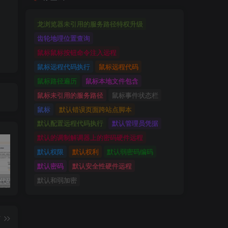
龙浏览器未引用的服务路径特权升级
齿轮地理位置查询
鼠标鼠标按钮命令注入远程
鼠标远程代码执行
鼠标远程代码
鼠标路径遍历
鼠标本地文件包含
鼠标未引用的服务路径
鼠标事件状态栏
鼠标
默认错误页面跨站点脚本
默认配置远程代码执行
默认管理员凭据
默认的调制解调器上的密码硬件远程
默认权限
默认权利
默认弱密码编码
默认密码
默认安全性硬件远程
默认和弱加密
独家!超强代码审计工具上线！免费会员等你来嫖！
2025 hw 有poc的漏洞集合
技术文章投稿兑换会员规则
篇