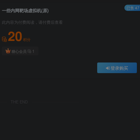
已售 47
一些内网靶场虚拟机(原)
此内容为付费阅读，请付费后查看
20
积分
1
糖心会员
登录购买
THE END