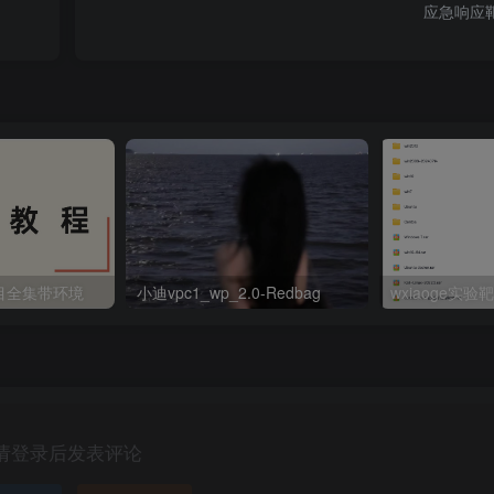
应急响应
目全集带环境
小迪vpc1_wp_2.0-Redbag
wxiaoge实
请登录后发表评论