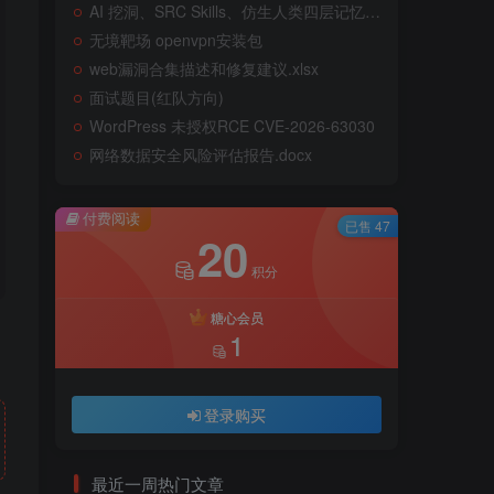
AI 挖洞、SRC Skills、仿生人类四层记忆系统
无境靶场 openvpn安装包
web漏洞合集描述和修复建议.xlsx
面试题目(红队方向)
WordPress 未授权RCE CVE-2026-63030
网络数据安全风险评估报告.docx
付费阅读
已售 47
20
积分
糖心会员
1
登录购买
最近一周热门文章