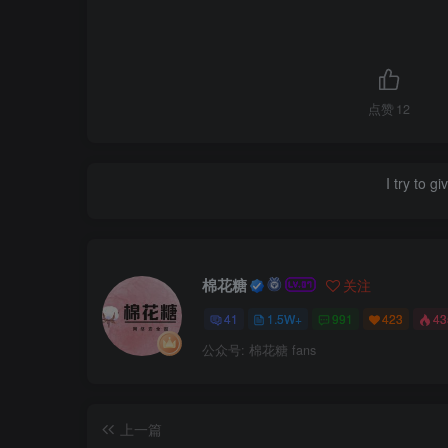
点赞
12
I try to g
棉花糖
关注
41
1.5W+
991
423
4
公众号: 棉花糖 fans
上一篇