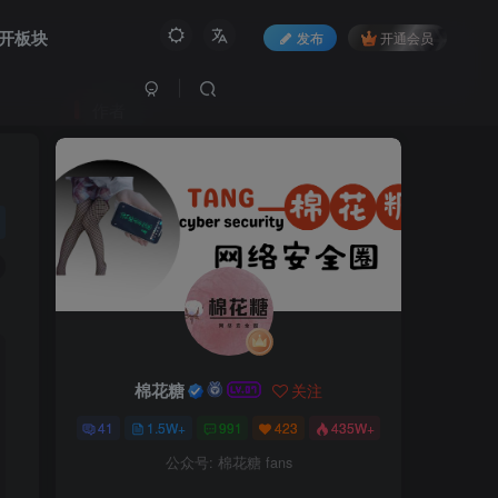
开板块
发布
开通会员
作者
棉花糖
关注
41
1.5W+
991
423
435W+
公众号: 棉花糖 fans