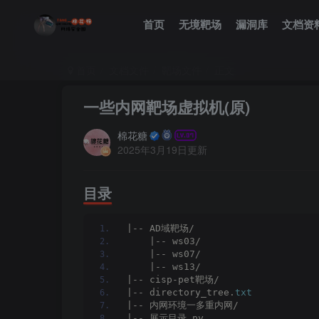
首页
无境靶场
漏洞库
文档资
首页
文档文件
靶场文件
正文
一些内网靶场虚拟机(原)
棉花糖
2025年3月19日更新
目录
|-- AD域靶场/
    |-- ws03/
    |-- ws07/
    |-- ws13/
|-- cisp-pet靶场/
|-- directory_tree.
txt
|-- 内网环境一多重内网/
|-- 展示目录.py