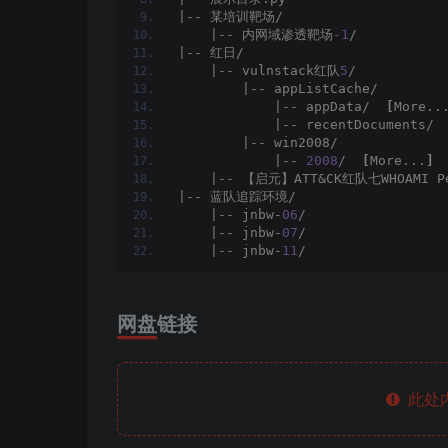
|-- 某培训靶场/
    |-- 内网域渗透靶场
-1
/
|-- 红日/
    |-- vulnstack红队
5
/
        |-- appListCache/
            |-- appData/  
[
More..
            |-- recentDocuments/ 
        |-- win2008/
            |-- 
2008
/  
[
More...
]
    |-- 【启元】ATT&CK红队七WHOAMI Pe
|-- 蓝队追踪环境/
    |-- jnbw-
06
/
    |-- jnbw-
07
/
    |-- jnbw-
11
/
网盘链接
此处