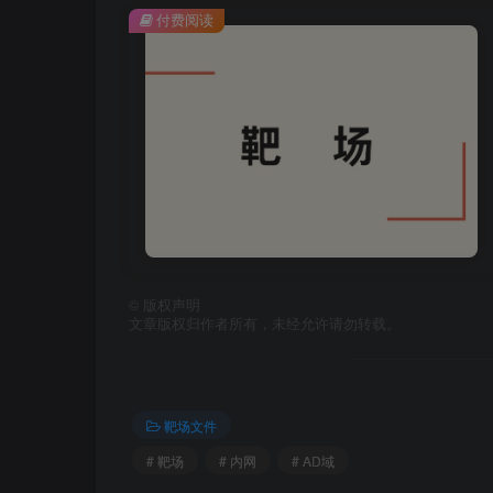
付费阅读
©
版权声明
文章版权归作者所有，未经允许请勿转载。
靶场文件
# 靶场
# 内网
# AD域