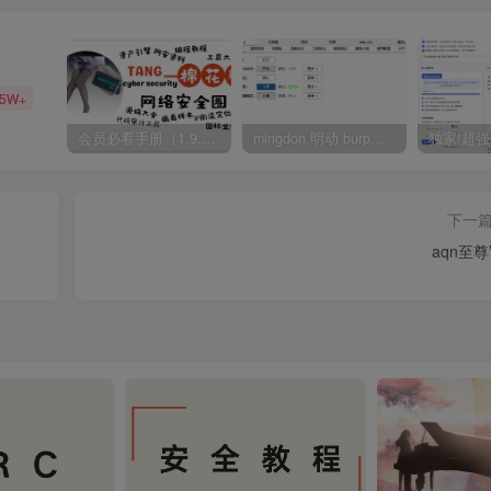
35W+
会员必看手册（1.9.0版本 26.4.5更新）
mingdon 明动 burp插件0.2.6版本 本地时间校验去除版
下一
aqn至尊