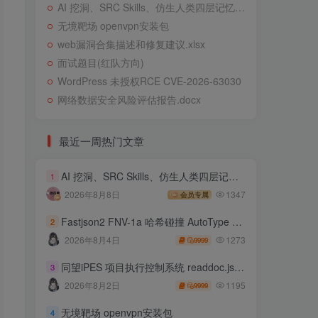
AI 挖洞、SRC Skills、仿生人类四层记忆系统
无境靶场 openvpn安装包
web漏洞合集描述和修复建议.xlsx
面试题目(红队方向)
WordPress 未授权RCE CVE-2026-63030
网络数据安全风险评估报告.docx
最近一周热门文章
AI 挖洞、SRC Skills、仿生人类四层记忆系统
1
2026年8月8日
1347
会员专属
Fastjson2 FNV-1a 哈希碰撞 AutoType 绕过远程代码执行
2
1273
2026年8月4日
9999
同望iPES 项目执行控制系统 readdoc.jsp存在任意文件读取
3
1195
2026年8月2日
9999
无境靶场 openvpn安装包
4