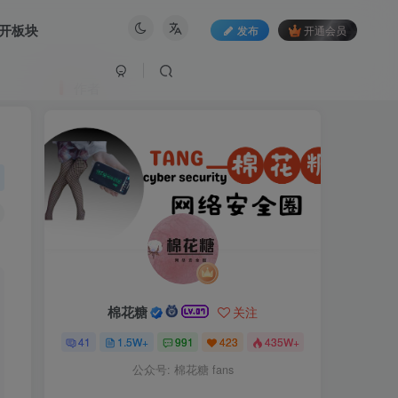
开板块
发布
开通会员
作者
棉花糖
关注
41
1.5W+
991
423
435W+
公众号: 棉花糖 fans