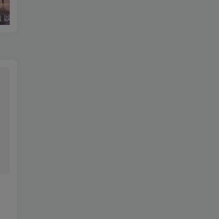
微信小程序渗透 以及自动化渗透辅助工具
【投稿】海鲜市场某大佬的网络安全笔记