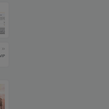
独家!超强代码审计工具上线！免费会员等你来嫖！
2025 hw 有poc的漏洞集合
技术文章投稿兑换会员规则
篇
VIP