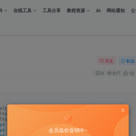
料
在线工具
工具分享
教程资源
AI
网站通知
公
关注
私信
0
517
12
obaltstrike添加bof个性化功能_duol.
mov
altstrike添加dotnet个性化功能 duol.
mov
baltstrike添加个性化GUI功能 duol.
mov
p4
会员低价促销中~
p4
p4