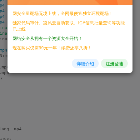
p4
p4
网安全量靶场无境上线，全网最便宜独立环境靶场！
p4
独家代码审计、凌风云自助获取、ICP信息批量查询等功能
p4
inal
(
Q&A
)
.
mp4
已上线
inal
(
补充
)
.
mp4
网络安全从拥有一个资源大全开始！
inal.
mp4
现在购买仅需99元一年！续费还享八折！
mp4
 Nim红队研发.mp4
详细介绍
注册登陆
.mp4
.mp4
/
ang .mp4