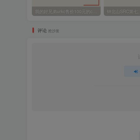
我的好兄弟urkc售价100元的cnvd刷证书方法
钟北山SRC第七
评论
抢沙发