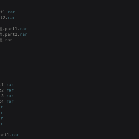
t1.
rar
t2.
rar
.part1.
rar
.part2.
rar
.rar
t1.
rar
t2.
rar
t3.
rar
t4.
rar
ar
ar
ar
ar
rt1.
rar