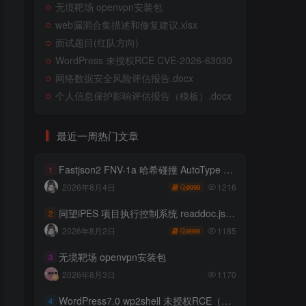
无境靶场 openvpn安装包
web漏洞合集描述和修复建议.xlsx
面试题目(红队方向)
WordPress 未授权RCE CVE-2026-63030
网络数据安全风险评估报告.docx
个人信息保护影响评估报告（模板）.docx
最近一周热门文章
Fastjson2 FNV-1a 哈希碰撞 AutoType 绕过远程代码执行
1
1216
2026年8月4日
9999
同望iPES 项目执行控制系统 readdoc.jsp存在任意文件读取
2
1185
2026年8月2日
9999
无境靶场 openvpn安装包
3
2026年8月3日
1170
WordPress7.0 wp2shell 未授权RCE（CVE-2026-63030 CVE-2026-60137）
4