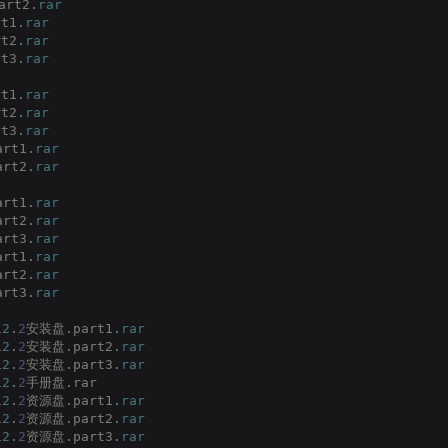
rt2.
rar
t1.
rar
t2.
rar
t3.
rar
t1.
rar
t2.
rar
t3.
rar
rt1.
rar
rt2.
rar
rt1.
rar
rt2.
rar
rt3.
rar
rt1.
rar
rt2.
rar
rt3.
rar
1
2
.
2
安装盘.part1.
rar
1
2
.
2
安装盘.part2.
rar
1
2
.
2
安装盘.part3.
rar
1
2
.
2
手册盘.rar
1
2
.
2
资源盘.part1.
rar
1
2
.
2
资源盘.part2.
rar
1
2
.
2
资源盘.part3.
rar