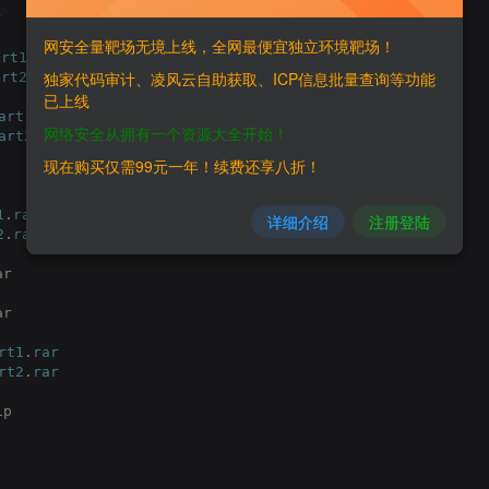
r
网安全量靶场无境上线，全网最便宜独立环境靶场！
art1
.
rar
独家代码审计、凌风云自助获取、ICP信息批量查询等功能
art2
.
rar
已上线
art1
.
rar
网络安全从拥有一个资源大全开始！
art2
.
rar
现在购买仅需99元一年！续费还享八折！
1
.
rar
详细介绍
注册登陆
2
.
rar
ar
ar
rt1
.
rar
rt2
.
rar
ip