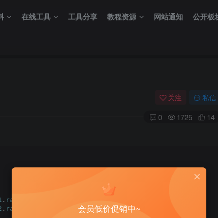
料
在线工具
工具分享
教程资源
网站通知
公开板
关注
私信
0
1725
14
1
.
rar
会员低价促销中~
2
.
rar