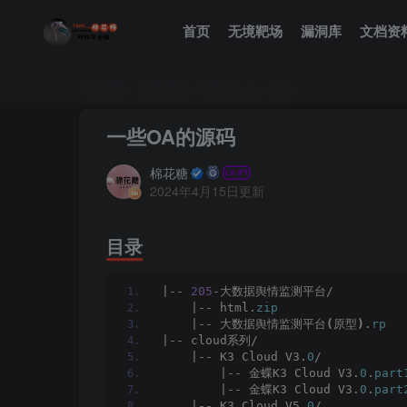
首页
无境靶场
漏洞库
文档资
首页
文档文件
源码大全
正文
一些OA的源码
棉花糖
2024年4月15日更新
目录
|-- 
205
-大数据舆情监测平台/
    |-- html.
zip
    |-- 大数据舆情监测平台
(
原型
)
.
rp
|-- cloud系列/
    |-- K3 Cloud V3.
0
/
        |-- 金蝶K3 Cloud V3.
0
.
part
        |-- 金蝶K3 Cloud V3.
0
.
part
    |-- K3 Cloud V5.
0
/