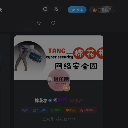
块
发布
开通会员
作者
棉花糖
关注
0
1.5W+
991
422
435W+
公众号: 棉花糖 fans