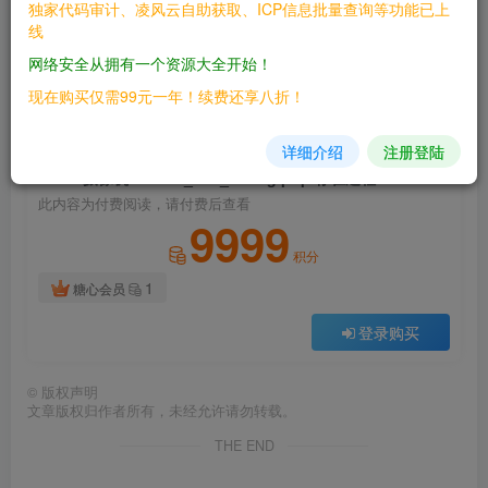
独家代码审计、凌风云自助获取、ICP信息批量查询等功能已上
此处内容已隐藏，请付费后查看
线
网络安全从拥有一个资源大全开始！
现在购买仅需99元一年！续费还享八折！
付费阅读
详细介绍
注册登陆
已售 40
NUUO摄像机 handle_site_config.php 存在远程命令执行
此内容为付费阅读，请付费后查看
9999
积分
1
糖心会员
登录购买
©
版权声明
文章版权归作者所有，未经允许请勿转载。
THE END