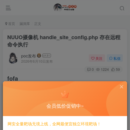
首页
漏洞库
正文
NUUO摄像机 handle_site_config.php 存在远程
命令执行
poc发布
关注
私信
2026年6月10日发布
0
1224
59
fofa
body=
"www.nuuo.com/eHelpdesk.php"
会员低价促销中~
poc
网安全量靶场无境上线，全网最便宜独立环境靶场！