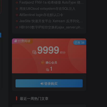
Fastjson2 FNV-1a 哈希碰撞 AutoType 绕过远程代码执行
用友U8Cloud extsystem存在SQL注入
AliSentinel login存在默认口令
JeeSite 快速开发平台 Xstream 反序列化RCE
HB1910数字IP程控交换机ajax_server.php存在远程命令执行
付费阅读
已售 36
9999
积分
糖心会员
1
登录购买
最近一周热门文章