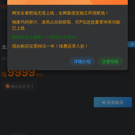
内容已隐藏，请付费后查看
网安全量靶场无境上线，全网最便宜独立环境靶场！
独家代码审计、凌风云自助获取、ICP信息批量查询等功能
已上线
网络安全从拥有一个资源大全开始！
已售 36
现在购买仅需99元一年！续费还享八折！
北大医疗信息技术有限公司运营管理与决策支持系统AjaxLogIn存在弱口令
此内容为付费阅读，请付费后查看
详细介绍
注册登陆
9999
积分
1
糖心会员
登录购买