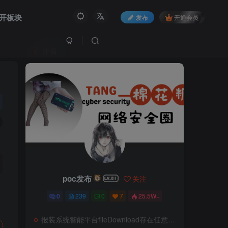
开板块
发布
开通会员
作者
poc发布
关注
0
239
0
7
25.5W+
报装系统智能平台fileDownload存在任意文件读取