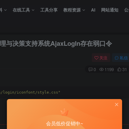
料
在线工具
工具分享
教程资源
AI
网站通知
公
决策支持系统AjaxLogIn存在弱口令
关注
私信
0
1199
31
n/login/iconfont/style.css"
会员低价促销中~