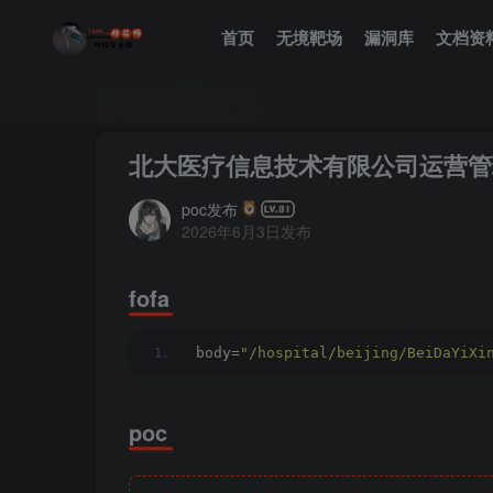
首页
无境靶场
漏洞库
文档资
首页
漏洞库
正文
北大医疗信息技术有限公司运营管理与
poc发布
2026年6月3日发布
fofa
body=
"/hospital/beijing/BeiDaYiXi
poc