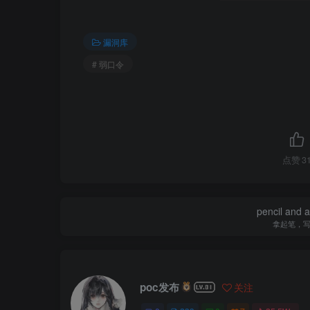
漏洞库
# 弱口令
点赞
3
pencil and 
拿起笔，
poc发布
关注