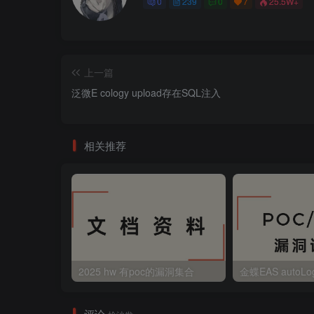
0
239
0
7
25.5W+
上一篇
泛微E cology upload存在SQL注入
相关推荐
2025 hw 有poc的漏洞集合
评论