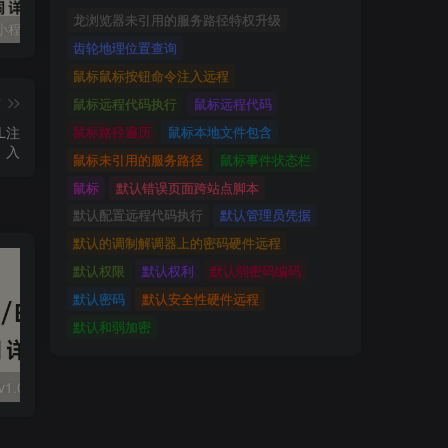
龙浏览器未引用的服务路径特权升级
万能门店小程序 dopagefxcount 存在SQL注入
高校人力资源管理系统ReportServer存在敏感信息泄露
天融信上网行为管理 PC 存在跨站脚本
齿轮地理位置查询
鼠标鼠标按钮命令注入远程
篇
鼠标远程代码执行
鼠标远程代码
鼠标路径遍历
鼠标本地文件包含
QL注
入
鼠标未引用的服务路径
鼠标事件状态栏
鼠标
默认错误页面跨站点脚本
默认配置远程代码执行
默认管理员凭据
默认的调制解调器上的密码硬件远程
默认权限
默认权利
默认弱密码编码
默认密码
默认安全性硬件远程
默认和弱加密
大华 evo-runs/v1.0/receive RCE
FineReport 帆软报表前台远程代码执行
wps 远程代码