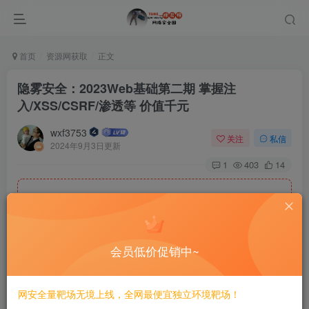
首页
资源网获取
正文
隐雾安全：2023Web基础第二期 掌握注
入/XSS/CSRF/渗透等 价值千元
wxf3753
关注
私信
2024年9月3日更新
1
403
14
此处内容已隐藏，糖心会员可见
请登录后查看特权
会员低价促销中~
网安全量靶场无境上线，全网最便宜独立环境靶场！
©
版权声明