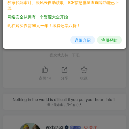
独家代码审计、凌风云自助获取、ICP信息批量查询等功能已上
文章版权归作者所有，未经允许请勿转载。
线
THE END
网络安全从拥有一个资源大全开始！
现在购买仅需99元一年！续费还享八折！
资源网获取
# web安全
详细介绍
注册登陆
喜欢就支持一下吧
点赞
14
分享
收藏
Nothing in the world is difficult if you put your heart into it.
世上无难事，只怕有心人
wxf3753
关注