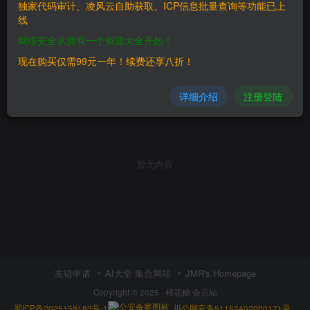
独家代码审计、凌风云自助获取、ICP信息批量查询等功能已上
线
网络安全从拥有一个资源大全开始！
现在购买仅需99元一年！续费还享八折！
详细介绍
注册登陆
暂无内容
友链申请
AI大全 集合网站
JMR's Homepage
Copyright © 2025 ·
棉花糖 会员站
蜀ICP备2025159183号-1
川公网安备51152402000171号