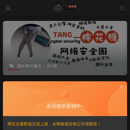
鼠标路径遍历
共0篇
排序
更新
浏览
点赞
评论
会员低价促销中~
网安全量靶场无境上线，全网最便宜独立环境靶场！