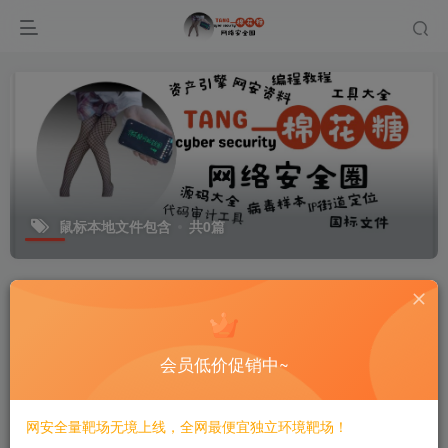
鼠标本地文件包含
共0篇
排序
更新
浏览
点赞
评论
会员低价促销中~
网安全量靶场无境上线，全网最便宜独立环境靶场！