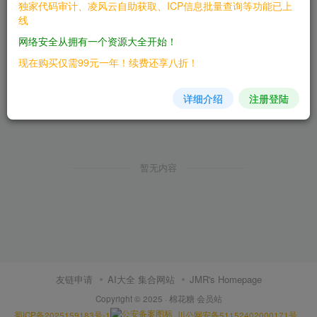
独家代码审计、凌风云自助获取、ICP信息批量查询等功能已上
线
网络安全从拥有一个资源大全开始！
现在购买仅需99元一年！续费还享八折！
详细介绍
注册登陆
暂无内容
友链申请
AI大全 集合网站
JMR's Homepage
Copyright © 2025 ·
棉花糖 会员站
蜀ICP备2025159183号-1
川公网安备51152402000171号