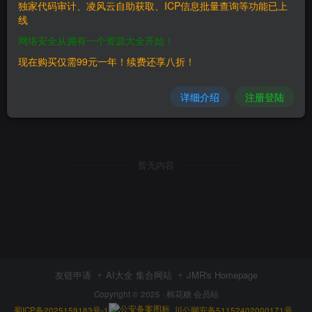
独家代码审计、凌风云自助获取、ICP信息批量查询等功能已上
线
网络安全从拥有一个资源大全开始！
现在购买仅需99元一年！续费还享八折！
详细介绍
注册登陆
暂无内容
友链申请
AI大全 集合网站
JMR's Homepage
Copyright © 2025 ·
棉花糖 会员站
蜀ICP备2025159183号-1
川公网安备51152402000171号