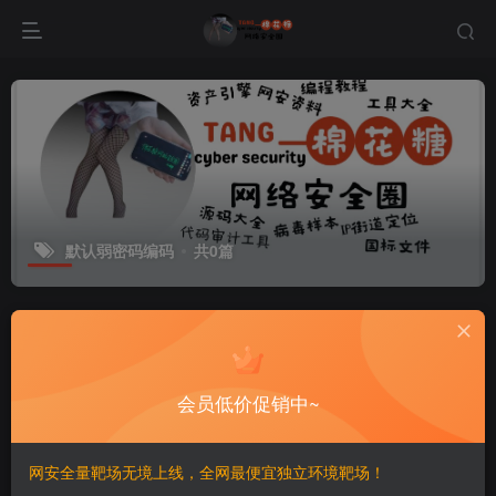
默认弱密码编码
共0篇
排序
更新
浏览
点赞
评论
会员低价促销中~
网安全量靶场无境上线，全网最便宜独立环境靶场！