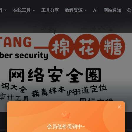
料
在线工具
工具分享
教程资源
AI
网站通知
公
会员低价促销中~