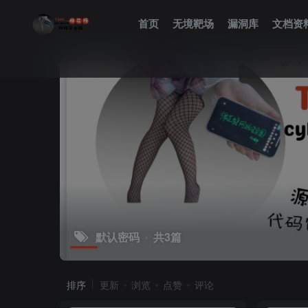
首页
无境靶场
漏洞库
文档资
默认密码
共3篇
排序
更新
浏览
点赞
评论