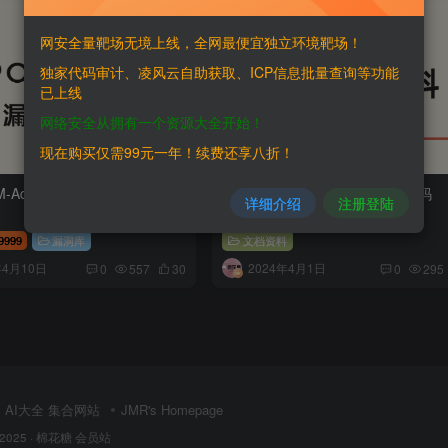
网安全量靶场无境上线，全网最便宜独立环境靶场！
独家代码审计、凌风云自助获取、ICP信息批量查询等功能
已上线
网络安全从拥有一个资源大全开始！
现在购买仅需99元一年！续费还享八折！
-Administration 默认密码
四千多个厂商默认帐号、默认密码
详细介绍
注册登陆
9999
漏洞库
文档资料
年4月10日
2024年4月1日
0
557
30
0
295
AI大全 集合网站
JMR's Homepage
 2025 ·
棉花糖 会员站