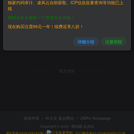
独家代码审计、凌风云自助获取、ICP信息批量查询等功能已上
线
网络安全从拥有一个资源大全开始！
现在购买仅需99元一年！续费还享八折！
详细介绍
注册登陆
暂无内容
友链申请
AI大全 集合网站
JMR's Homepage
Copyright © 2025 ·
棉花糖 会员站
蜀ICP备2025159183号-1
川公网安备51152402000171号