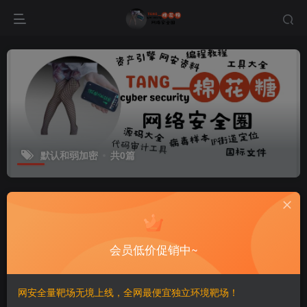
默认和弱加密
共0篇
排序
更新
浏览
点赞
评论
会员低价促销中~
网安全量靶场无境上线，全网最便宜独立环境靶场！