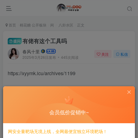
首页
棉花糖 公开板块
闲
八卦水区
正文
有佬有这个工具吗
提问
春风十里
关注
私信
2025年3月26日发布
445次阅读
https://xyymk.icu/archives/1199
代码审计
会员低价促销中~
评分
网安全量靶场无境上线，全网最便宜独立环境靶场！