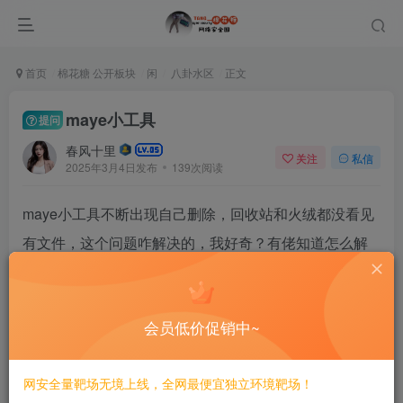
首页
棉花糖 公开板块
闲
八卦水区
正文
maye小工具
提问
春风十里
关注
私信
2025年3月4日发布
139次阅读
maye小工具不断出现自己删除，回收站和火绒都没看见
有文件，这个问题咋解决的，我好奇？有佬知道怎么解
决吗
web渗透
会员低价促销中~
评分
网安全量靶场无境上线，全网最便宜独立环境靶场！