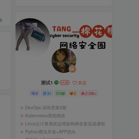
藏
测试1
关注
9
31
58
2
2.3W+
DevOps 训练营第5期
Kubernetes系统精讲
Linux云计算系统运维架构师全套实战课程
Python爬虫开发+APP逆向