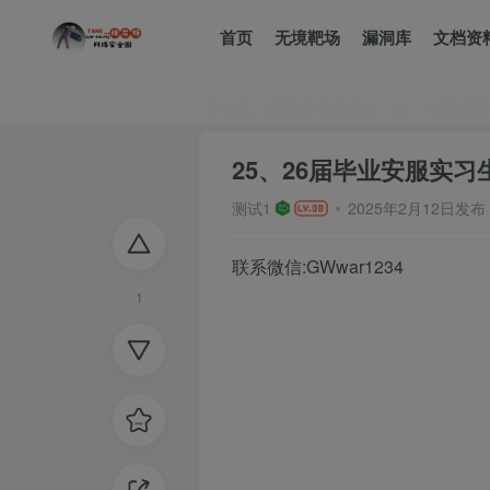
首页
无境靶场
漏洞库
文档资
首页
棉花糖 公开板块
闲
求职招聘
25、26届毕业安服实
测试1
2025年2月12日发布
联系微信:GWwar1234
1