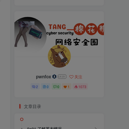
pwnfox
关注
2
0
0
1
1073
文章目录
0x01 了解基本情况