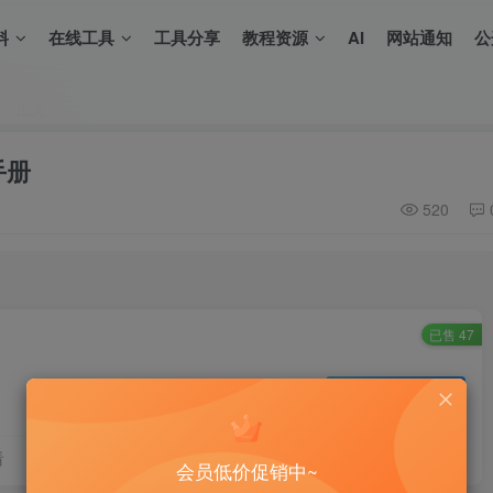
料
在线工具
工具分享
教程资源
AI
网站通知
公
正文
手册
520
已售 47
登录购买
看
会员低价促销中~