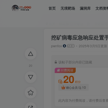
首页
无境靶场
漏洞库
文档资
首页
棉花糖 公开板块
防
挖矿病毒
挖矿病毒应急响应处置
pwnfox
2025年3月5日更新
该帖子部分内容已隐藏
20
付费阅读
20
积分
10
糖心会员
此内容为付费阅读，请付费后查