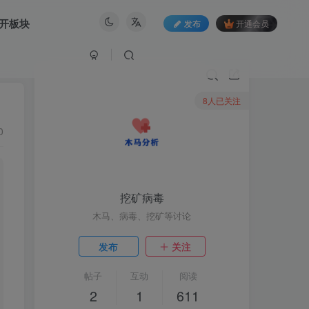
开板块
发布
开通会员
8人已关注
0
挖矿病毒
木马、病毒、挖矿等讨论
发布
关注
帖子
互动
阅读
2
1
611