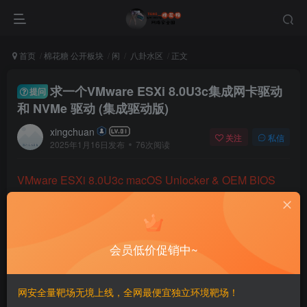
首页
棉花糖 公开板块
闲
八卦水区
正文
求一个VMware ESXi 8.0U3c集成网卡驱动
提问
和 NVMe 驱动 (集成驱动版)
xingchuan
关注
私信
2025年1月16日发布
76次阅读
VMware ESXi 8.0U3c macOS Unlocker & OEM BIOS
2.7 集成网卡驱动和 NVMe 驱动 (集成驱动版) – sysin |
SYStem INside | 软件与技术分享
会员低价促销中~
求这个
网安全量靶场无境上线，全网最便宜独立环境靶场！
评分