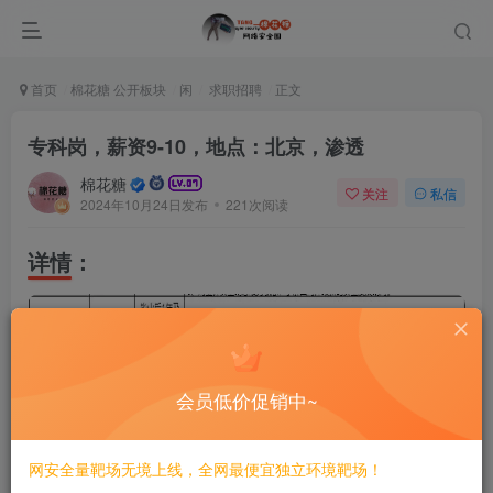
首页
棉花糖 公开板块
闲
求职招聘
正文
专科岗，薪资9-10，地点：北京，渗透
棉花糖
关注
私信
2024年10月24日发布
221次阅读
详情：
会员低价促销中~
联系方式：
网安全量靶场无境上线，全网最便宜独立环境靶场！
+V:18088676135