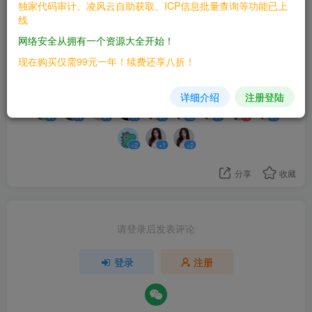
独家代码审计、凌风云自助获取、ICP信息批量查询等功能已上
线
网络安全从拥有一个资源大全开始！
14
现在购买仅需99元一年！续费还享八折！
12人已评分
详细介绍
注册登陆
+1
+1
+1
+1
+1
+3
+1
-1
+1
+2
+1
+2
分享
收藏
请登录后发表评论
登录
注册