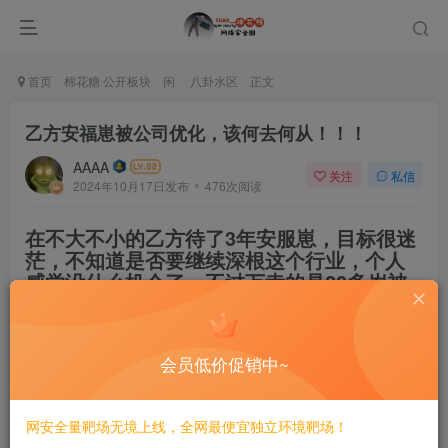
首页
棉花糖 公开板块
闲
八卦水区
正文
乙方安福崽被公司优化，该何去何从！！！
AAAA
关注
私信
2024年10月17日发布
476次阅读
在不大不小的乙方待了3年安服崽，目标很迷
茫，不知道是否要继续深根这个行业，个人
感觉没什么机会了，不过万幸的是20多岁被
裁而不是35岁。
看看各位大佬对这个行业有什么见解，是否
会员低价促销中~
值得发展下去。
网安全量靶场无境上线，全网最便宜独立环境靶场！