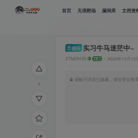
首页
无境靶场
漏洞库
文档资
首页
棉花糖 公开板块
闲
八卦水区
实习牛马迷茫中~
提问
ZTMDHYS
2024年10月1
该帖子内容已隐藏，请登录后查
6