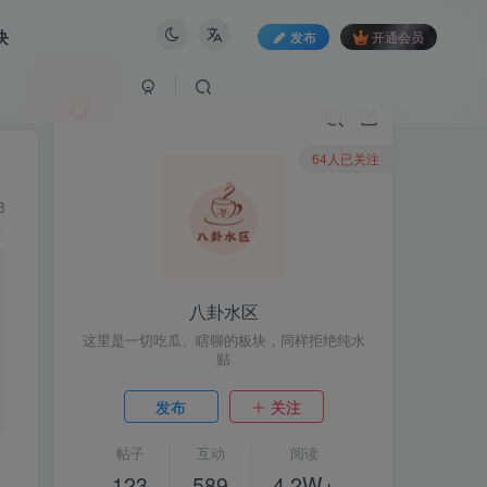
块
发布
开通会员
64人已关注
8
八卦水区
这里是一切吃瓜、瞎聊的板块，同样拒绝纯水
贴
发布
关注
帖子
互动
阅读
123
589
4.2W+