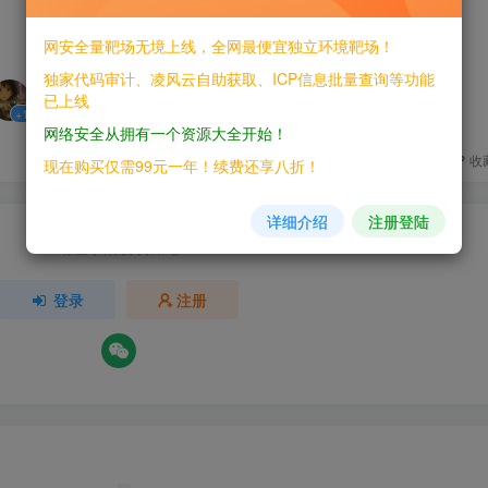
网安全量靶场无境上线，全网最便宜独立环境靶场！
5人已评分
独家代码审计、凌风云自助获取、ICP信息批量查询等功能
已上线
+1
+2
+1
+1
+1
网络安全从拥有一个资源大全开始！
分享
收
现在购买仅需99元一年！续费还享八折！
详细介绍
注册登陆
请登录后发表评论
登录
注册