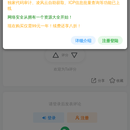
独家代码审计、凌风云自助获取、ICP信息批量查询等功能已上
有师傅可以指点下吗,现在大三本科学的有点迷茫,不知道
线
后面能不能找到工作呀,在考虑是不是太菜了,要不要考研
网络安全从拥有一个资源大全开始！
缓解一下就业
现在购买仅需99元一年！续费还享八折！
代码审计
代码审计
详细介绍
注册登陆
评分
欢迎为Ta评分
分享
收藏
请登录后发表评论
登录
注册