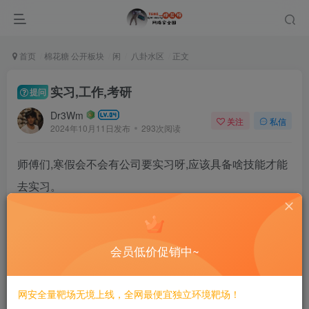
首页
棉花糖 公开板块
闲
八卦水区
正文
实习,工作,考研
提问
Dr3Wm
关注
私信
2024年10月11日发布
293次阅读
师傅们,寒假会不会有公司要实习呀,应该具备啥技能才能
去实习。
现在php能审,框架和非框架,tp框架,java会一些框架,还不
能独立审,能复现,内网还不会横向,没有挖过src
会员低价促销中~
cnvd交过一些小型cms,有ctf比赛经历
网安全量靶场无境上线，全网最便宜独立环境靶场！