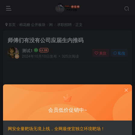
首页
棉花糖 公开板块
闲
求职招聘
正文
师傅们有没有公司应届生内推码
测试1
关注
私信
2024年10月10日发布
325次阅读
评分
会员低价促销中~
欢迎为Ta评分
网安全量靶场无境上线，全网最便宜独立环境靶场！
赞赏
分享
收藏