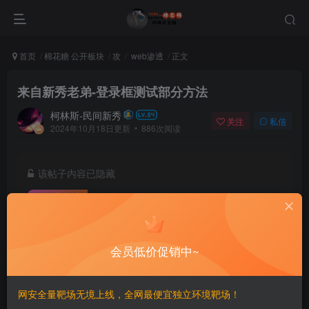
首页
棉花糖 公开板块
攻
web渗透
正文
来自新秀老弟-登录框测试部分方法
柯林斯-民间新秀
关注
私信
2024年10月18日更新
886次阅读
该帖子内容已隐藏
付费阅读
已售 126
100
积分
会员低价促销中~
30
糖心会员
登录购买
网安全量靶场无境上线，全网最便宜独立环境靶场！