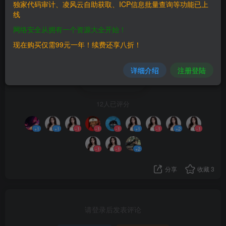
独家代码审计、凌风云自助获取、ICP信息批量查询等功能已上
验证码干货
线
网络安全从拥有一个资源大全开始！
现在购买仅需99元一年！续费还享八折！
web渗透
详细介绍
注册登陆
0
12人已评分
+1
+1
-1
-1
-1
+1
-1
+2
-1
-1
-1
+2
分享
收藏
3
请登录后发表评论