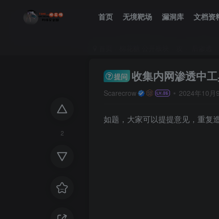
首页
无境靶场
漏洞库
文档资
首页
棉花糖 公开板块
攻
后渗透
收集内网渗透中工
提问
Scarecrow
2024年10
如题，大家可以提提意见，重复
2