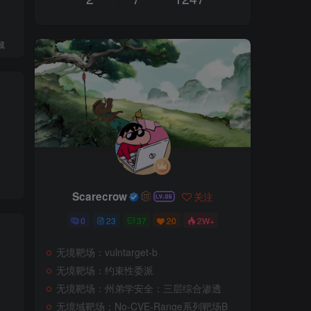
藏
Scarecrow
关注
0
23
37
20
2W+
无境靶场：vulntarget-b
无境靶场：约束性委派
无境靶场：州弟学安全：三层综合渗透
无境域靶场：No-CVE-Range系列靶场B