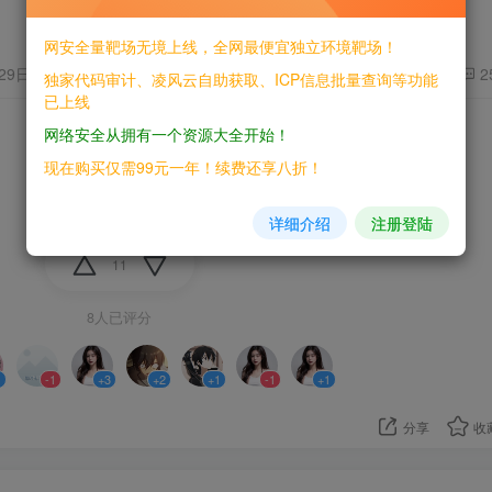
网安全量靶场无境上线，全网最便宜独立环境靶场！
月29日发布
534
2
独家代码审计、凌风云自助获取、ICP信息批量查询等功能
已上线
网络安全从拥有一个资源大全开始！
现在购买仅需99元一年！续费还享八折！
详细介绍
注册登陆
11
8人已评分
1
-1
+3
+2
+1
-1
+1
分享
收