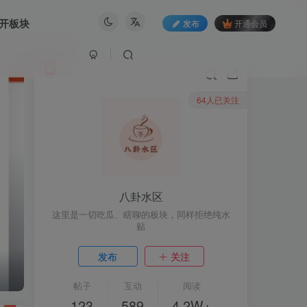
开板块
发布
开通会员
64人已关注
八卦水区
这里是一切吃瓜、瞎聊的板块，同样拒绝纯水
贴
发布
关注
帖子
互动
阅读
123
589
4.2W+