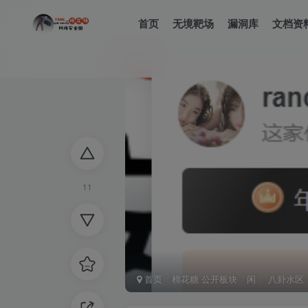
首页
无境靶场
漏洞库
文档资
11
首页
棉花糖 公开板块
闲
八卦水区