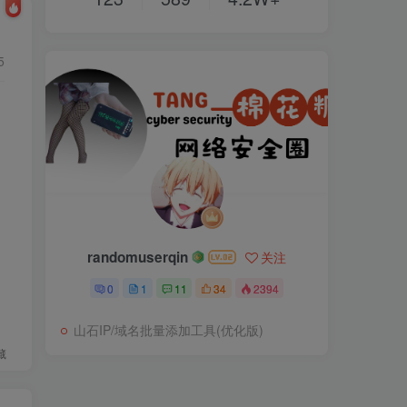
5
randomuserqin
关注
0
1
11
34
2394
山石IP/域名批量添加工具(优化版)
藏